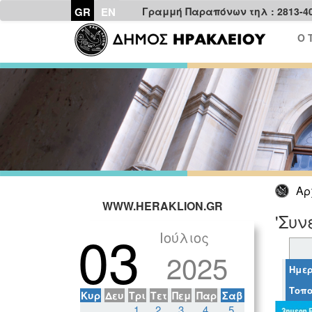
GR
EN
Γραμμή Παραπόνων τηλ : 2813-4
Ο 
Αρ
WWW.HERAKLION.GR
'Συν
03
Ιούλιος
2025
Ημερ
Τοπο
Κυρ
Δευ
Τρι
Τετ
Πεμ
Παρ
Σαβ
1
2
3
4
5