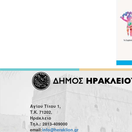
Αγίου Τίτου 1,
Τ.Κ. 71202,
Ηράκλειο
Τηλ.: 2813-409000
email:
info@heraklion.gr