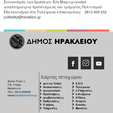
Συντονισμός των δράσεων: Εύη Μαρτιμιανάκη
αναπληρώτρια προϊστάμενη του τμήματος Πολιτισμού
Εθελοντισμού στο Τηλέφωνο επικοινωνίας: 2813 409 232
politistika@heraklion.gr
Χάρτης Ιστοχώρου
Αγίου Τίτου 1,
Δελτία Τύπου
Κ.Ε.Π.
Τ.Κ. 71202,
Ανακοινώσεις
Τηλέφωνα
Ηράκλειο
Διαγωνισμοί
e-Υπηρεσίες
Τηλ.: 2813-409000
Προσλήψεις
e-Αιτήματα
email:
info@heraklion.gr
Διαβουλεύσεις
Η Πόλη
Εκδηλώσεις
Ιστορία
Ο Δήμος
Κνωσός
Υπηρεσίες
Μουσεία