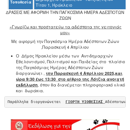
Τοποθεσία
Τίτου 1, Ηράκλειο
ΔΡΑΣΕΙΣ ΜΕ ΑΦΟΡΜΗ ΤΗΝ ΠΑΓΚΟΣΜΙΑ ΗΜΕΡΑ ΑΔΕΣΠΟΤΩΝ
ΖΩΩΝ
Ο
ΤΟΠΟΣ
«Γνωρίζω και προστατεύω τα αδέσποτα της γειτονιάς
ΜΑΣ
μου»
Με αφορμή την Παγκόσμια Ημέρα Αδέσποτων Ζώων
Ο
ΔΗΜΟΣ
,Παρασκευή 4 Απρίλιου
Ο Δήμος Ηρακλείου μέσω των Αντιδημαρχιών
ΠΟΛΙΤΙΣΜΟΣ
Εθελοντισμού, Πολιτισμού και Παιδείας στο πλαίσιο
της Παγκόσμιας Ημέρας Αδέσποτων Ζώων
ΑΝΘΕΚΤΙΚΗ
διοργανώνει ,
την Παρασκευή 4 Απρίλιου 2025,και
ΠΟΛΗ
ώρα 9:30 έως 13:30 στο αίθριο της Λότζια ανοιχτή
εκδήλωση
, όπου θα διανέμεται πληροφοριακό υλικό
και δωράκια.
Παράλληλα διοργανώνεται  
ΓΙΟΡΤΗ ΥΙΟΘΕΣΙΑΣ 
Αδέσποτων 