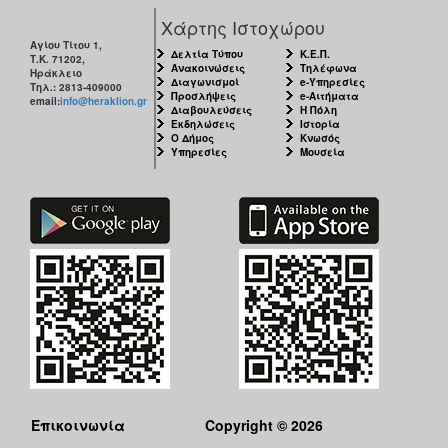
Χάρτης Ιστοχώρου
Αγίου Τίτου 1,
Δελτία Τύπου
Κ.Ε.Π.
Τ.Κ. 71202,
Ανακοινώσεις
Τηλέφωνα
Ηράκλειο
Διαγωνισμοί
e-Υπηρεσίες
Τηλ.: 2813-409000
Προσλήψεις
e-Αιτήματα
email:
info@heraklion.gr
Διαβουλεύσεις
Η Πόλη
Εκδηλώσεις
Ιστορία
Ο Δήμος
Κνωσός
Υπηρεσίες
Μουσεία
Επικοινωνία
Copyright © 2026