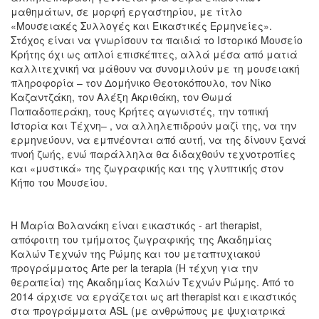
μαθημάτων, σε μορφή εργαστηρίου, με τίτλο
«Μουσειακές Συλλογές και Εικαστικές Ερμηνείες».
Στόχος είναι να γνωρίσουν τα παιδιά το Ιστορικό Μουσείο
Κρήτης όχι ως απλοί επισκέπτες, αλλά μέσα από ματιά
καλλιτεχνική να μάθουν να συνομιλούν με τη μουσειακή
πληροφορία – τον Δομήνικο Θεοτοκόπουλο, τον Νίκο
Καζαντζάκη, τον Αλέξη Ακριθάκη, τον Θωμά
Παπαδοπεράκη, τους Κρήτες αγωνιστές, την τοπική
Ιστορία και Τέχνη– , να αλληλεπιδρούν μαζί της, να την
ερμηνεύουν, να εμπνέονται από αυτή, να της δίνουν ξανά
πνοή ζωής, ενώ παράλληλα θα διδαχθούν τεχνοτροπίες
και «μυστικά» της ζωγραφικής και της γλυπτικής στον
Κήπο του Μουσείου.
Η Μαρία Βολανάκη είναι εικαστικός - art therapist,
απόφοιτη του τμήματος ζωγραφικής της Ακαδημίας
Καλών Τεχνών της Ρώμης και του μεταπτυχιακού
προγράμματος Arte per la terapia (Η τέχνη για την
θεραπεία) της Ακαδημίας Καλών Τεχνών Ρώμης. Από το
2014 άρχισε να εργάζεται ως art therapist και εικαστικός
στα προγράμματα ASL (με ανθρώπους με ψυχιατρικά