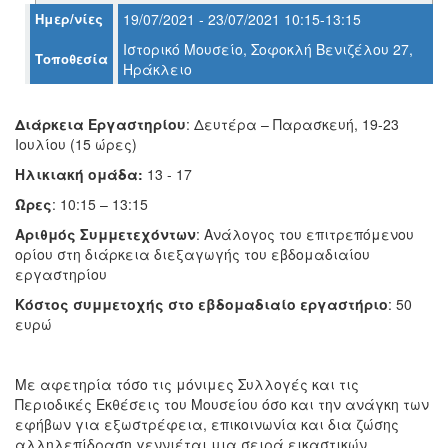
Ημερ/νίες
19/07/2021 - 23/07/2021 10:15-13:15
Ιστορικό Μουσείο, Σοφοκλή Βενιζέλου 27,
Τοποθεσία
Ηράκλειο
Ο
ΤΟΠΟΣ
ΜΑΣ
Διάρκεια Εργαστηρίου
: Δευτέρα – Παρασκευή, 19-23
Ιουλίου (15 ώρες)
Ο
ΔΗΜΟΣ
Ηλικιακή ομάδα:
13 - 17
Ώρες
: 10:15 – 13:15
ΠΟΛΙΤΙΣΜΟΣ
Αριθμός Συμμετεχόντων
: Ανάλογος του επιτρεπόμενου
ΑΝΘΕΚΤΙΚΗ
ορίου στη διάρκεια διεξαγωγής του εβδομαδιαίου
ΠΟΛΗ
εργαστηρίου
Κόστος συμμετοχής στο εβδομαδιαίο εργαστήριο
: 50
ευρώ
Με αφετηρία τόσο τις μόνιμες Συλλογές και τις
Περιοδικές Εκθέσεις του Μουσείου όσο και την ανάγκη των
εφήβων για εξωστρέφεια, επικοινωνία και δια ζώσης
αλληλεπίδραση γεννιέται μια σειρά εικαστικών