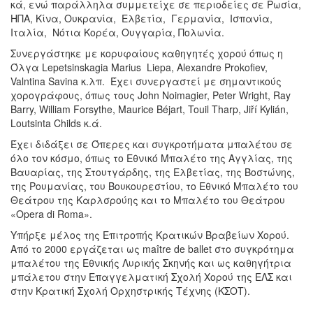
κά, ενώ παράλληλα συμμετείχε σε περιοδείες σε Ρωσία,
ΗΠΑ, Κίνα, Ουκρανία, Ελβετία, Γερμανία, Ισπανία,
Ιταλία, Νότια Κορέα, Ουγγαρία, Πολωνία.
Συνεργάστηκε με κορυφαίους καθηγητές χορού όπως η
Όλγα Lepetsinskagia Marius Liepa, Alexandre Prokofiev,
Valntina Savina κ.λπ. Έχει συνεργαστεί με σημαντικούς
χορογράφους, όπως τους John Noimagier, Peter Wright, Ray
Barry, William Forsythe, Maurice Béjart, Touil Tharp, Jiří Kylián,
Loutsinta Childs κ.ά.
Έχει διδάξει σε Όπερες και συγκροτήματα μπαλέτου σε
όλο τον κόσμο, όπως το Εθνικό Μπαλέτο της Αγγλίας, της
Βαυαρίας, της Στουτγάρδης, της Ελβετίας, της Βοστώνης,
της Ρουμανίας, του Βουκουρεστίου, το Εθνικό Μπαλέτο του
Θεάτρου της Καρλσρούης και το Μπαλέτο του Θεάτρου
«Opera di Roma».
Υπήρξε μέλος της Επιτροπής Κρατικών Βραβείων Χορού.
Από το 2000 εργάζεται ως maître de ballet στο συγκρότημα
μπαλέτου της Εθνικής Λυρικής Σκηνής και ως καθηγήτρια
μπάλετου στην Επαγγελματική Σχολή Χορού της ΕΛΣ και
στην Κρατική Σχολή Ορχηστρικής Τέχνης (ΚΣΟΤ).