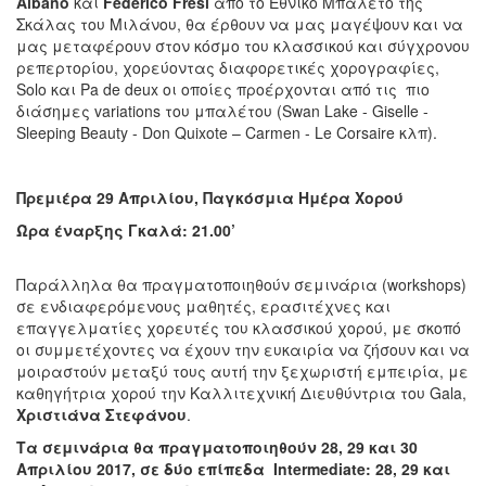
Albano
και
Federico
Fresi
από το Εθνικό Μπαλέτο της
Σκάλας του Μιλάνου, θα έρθουν να μας μαγέψουν και να
μας μεταφέρουν στον κόσμο του κλασσικού και σύγχρονου
ρεπερτορίου, χορεύοντας διαφορετικές χορογραφίες,
Solo και Pa de deux οι οποίες προέρχονται από τις πιο
διάσημες variations του μπαλέτου (Swan Lake - Giselle -
Sleeping Beauty - Don Quixote – Carmen - Le Corsaire κλπ).
Πρεμιέρα 29 Α
π
ριλίου, Παγκόσμια Ημέρα Χορού
Ώρα έναρξης Γκαλά: 21.00’
Παράλληλα θα πραγματοποιηθούν σεμινάρια (workshops)
σε ενδιαφερόμενους μαθητές, ερασιτέχνες και
επαγγελματίες χορευτές του κλασσικού χορού, με σκοπό
οι συμμετέχοντες να έχουν την ευκαιρία να ζήσουν και να
μοιραστούν μεταξύ τους αυτή την ξεχωριστή εμπειρία, με
καθηγήτρια χορού την Καλλιτεχνική Διευθύντρια του Gala,
Χριστιάνα Στεφάνου
.
Τα σεμινάρια θα
π
ραγματο
π
οιηθούν 28, 29 και 30
Απριλίου 2017, σε δύο ε
π
ί
π
εδα
Intermediate
: 28, 29 και