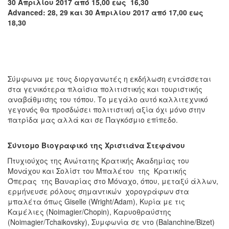
30 Απριλίου 2017 από 15,00 εως 16,30
Advanced
: 28, 29 και 30 Απριλίου 2017 από 17,00 εως
18,30
Σύμφωνα με τους διοργανωτές η εκδήλωση εντάσσεται
στα γενικότερα πλαίσια πολιτιστικής και τουριστικής
αναβάθμισης του τόπου. Το μεγάλο αυτό καλλιτεχνικό
γεγονός θα προσδώσει πολιτιστική αξία όχι μόνο στην
πατρίδα μας αλλά και σε Παγκόσμιο επίπεδο.
Σύντομο Βιογραφικό της Χριστιάνα Στεφάνου
Πτυχιούχος της Ανώτατης Κρατικής Ακαδημίας του
Μονάχου και Σολίστ του Μπαλέτου της Κρατικής
Όπερας της Βαυαρίας στο Μόναχο, όπου, μεταξύ άλλων,
ερμήνευσε ρόλους σημαντικών χορογράφων στα
μπαλέτα όπως Giselle (Wright/Adam), Κυρία με τις
Καμέλιες (Noimagier/Chopin), Καρυοθραύστης
(Noimagier/Tchaikovsky), Συμφωνία σε ντο (Balanchine/Bizet)