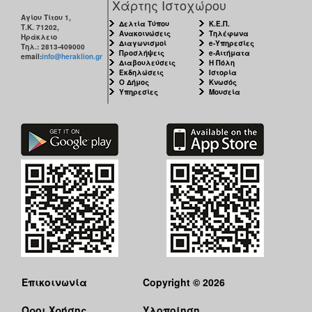
Χάρτης Ιστοχώρου
Αγίου Τίτου 1,
Δελτία Τύπου
Κ.Ε.Π.
Τ.Κ. 71202,
Ανακοινώσεις
Τηλέφωνα
Ηράκλειο
Διαγωνισμοί
e-Υπηρεσίες
Τηλ.: 2813-409000
Προσλήψεις
e-Αιτήματα
email:
info@heraklion.gr
Διαβουλεύσεις
Η Πόλη
Εκδηλώσεις
Ιστορία
Ο Δήμος
Κνωσός
Υπηρεσίες
Μουσεία
Επικοινωνία
Copyright © 2026
Όροι Χρήσης
Υλοποίηση