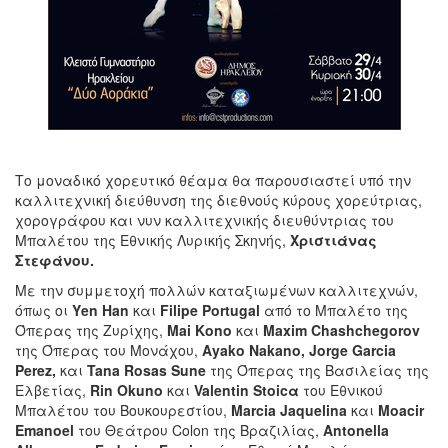
Το μοναδικό χορευτικό θέαμα θα παρουσιαστεί υπό την
καλλιτεχνική διεύθυνση της διεθνούς κύρους χορεύτριας,
χορογράφου και νυν καλλιτεχνικής διευθύντριας του
Μπαλέτου της Εθνικής Λυρικής Σκηνής,
Χριστιάνας
Στεφάνου.
Με την συμμετοχή πολλών καταξιωμένων καλλιτεχνών,
όπως οι
Υ
en
Han
και
Filipe
Portugal
από το Μπαλέτο της
Όπερας της Ζυρίχης,
Mai
Kono
και
Maxim
Chashchegorov
της Όπερας του Μονάχου,
Ayako
Nakano
,
Jorge
Garcia
Perez
,
και
Tana
Rosas
Sune
της Όπερας της Βασιλείας της
Ελβετίας,
Rin
Okuno
και
Valentin
Stoic
α
του Εθνικού
Μπαλέτου του Βουκουρεστίου,
Marcia
Jaquelina
και
Moacir
Emanoel
του Θεάτρου Colon της Βραζιλίας,
Antonella