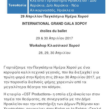
Κλειστό Γυμναστήριο Ηρακλείου - Δύο
Τοποθεσία
Αοράκια, Δύο Αοράκια - Νέα
Ο
Αλικαρνασσός, Ηράκλειο
ΤΟΠΟΣ
29 Απριλίου Παγκόσμια Ημέρα Χορού
ΜΑΣ
INTERNATIONAL
GRAND
GALA
ΧΟΡΟΥ
Ο
é
toiles
du
ballet
ΔΗΜΟΣ
29 & 30 Απριλίου 2017
ΠΟΛΙΤΙΣΜΟΣ
Workshop
Κλασσικού Χορού
28, 29, 30 Απριλίου
ΑΝΘΕΚΤΙΚΗ
ΠΟΛΗ
Γιορτάζουμε την Παγκόσμια Ημέρα Χορού με ένα
κορυφαίο καλλιτεχνικό γεγονός, που θα διεξαχθεί για
πρώτη φορά στην Κρήτη στις 29 και 30 Απριλίου 2017, με
την παρουσία διεθνούς φήμης χορευτών από τα
μεγαλύτερα θέατρα του κόσμου.
Η εταιρία «CST Productions» η οποία εξειδικεύεται στον
τομέα του θεάματος, σε συνεργασία με τον Δήμο
Ηρακλείου και την υποστήριξη των Δήμων Ρεθύμνου και
Χερσονήσου, οργανώνει στην Κρήτη το 1ο Ετήσιο «Γκαλά