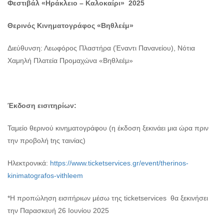
Φεστιβάλ «Ηράκλειο – Καλοκαίρι» 2025
Θερινός Κινηματογράφος «Βηθλεέμ»
Διεύθυνση: Λεωφόρος Πλαστήρα (Έναντι Πανανείου), Νότια
Χαμηλή Πλατεία Προμαχώνα «Βηθλεέμ»
Έκδοση εισιτηρίων:
Ταμείο θερινού κινηματογράφου (η έκδοση ξεκινάει μια ώρα πριν
την προβολή tης ταινίας)
Ηλεκτρονικά:
https://www.ticketservices.gr/event/therinos-
kinimatografos-vithleem
*Η προπώληση εισιτήριων μέσω της ticketservices θα ξεκινήσει
την Παρασκευή 26 Ιουνίου 2025