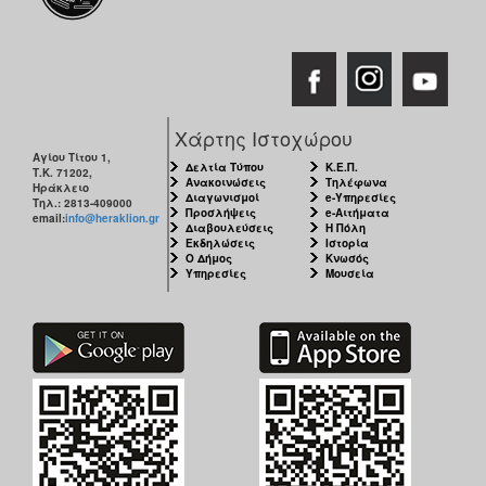
Χάρτης Ιστοχώρου
Αγίου Τίτου 1,
Δελτία Τύπου
Κ.Ε.Π.
Τ.Κ. 71202,
Ανακοινώσεις
Τηλέφωνα
Ηράκλειο
Διαγωνισμοί
e-Υπηρεσίες
Τηλ.: 2813-409000
Προσλήψεις
e-Αιτήματα
email:
info@heraklion.gr
Διαβουλεύσεις
Η Πόλη
Εκδηλώσεις
Ιστορία
Ο Δήμος
Κνωσός
Υπηρεσίες
Μουσεία