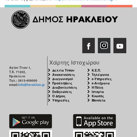
Χάρτης Ιστοχώρου
Αγίου Τίτου 1,
Δελτία Τύπου
Κ.Ε.Π.
Τ.Κ. 71202,
Ανακοινώσεις
Τηλέφωνα
Ηράκλειο
Διαγωνισμοί
e-Υπηρεσίες
Τηλ.: 2813-409000
Προσλήψεις
e-Αιτήματα
email:
info@heraklion.gr
Διαβουλεύσεις
Η Πόλη
Εκδηλώσεις
Ιστορία
Ο Δήμος
Κνωσός
Υπηρεσίες
Μουσεία