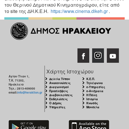
του Θερινού Δημοτικού Κινηματογράφου, είτε από
το site της ΔΗ.Κ.Ε.Η.
https://www.cinema.dikeh.gr
.
Χάρτης Ιστοχώρου
Αγίου Τίτου 1,
Δελτία Τύπου
Κ.Ε.Π.
Τ.Κ. 71202,
Ανακοινώσεις
Τηλέφωνα
Ηράκλειο
Διαγωνισμοί
e-Υπηρεσίες
Τηλ.: 2813-409000
Προσλήψεις
e-Αιτήματα
email:
info@heraklion.gr
Διαβουλεύσεις
Η Πόλη
Εκδηλώσεις
Ιστορία
Ο Δήμος
Κνωσός
Υπηρεσίες
Μουσεία