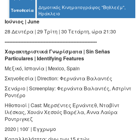
Ο
Δημοτικός Κινηματογράφος "Βηθλεέμ",
ΤΟΠΟΣ
Τοποθεσία
Ηράκλειο
ΜΑΣ
Ιούνιος | June
Ο
28 Δευτέρα | 29 Τρίτη | 30 Τετάρτη, ώρα 21:30
ΔΗΜΟΣ
-----------------------------------------------------------
ΠΟΛΙΤΙΣΜΟΣ
Χαρακτηριστικά Γνωρίσματα | Sin Señas
Particulares | Identifying Features
ΑΝΘΕΚΤΙΚΗ
ΠΟΛΗ
Μεξικό, Ισπανία | Mexico, Spain
Σκηνοθεσία | Direction: Φερνάντα Βαλαντές
Σενάριο | Screenplay: Φερνάντα Βαλαντές, Αστρίντ
Ροντέρο
Ηθοποιοί | Cast: Μερσέντες Ερνάντεθ, Νταβίντ
Ιλέσκας, Χουάν Χεσούς Βαρέλα, Άννα Λαύρα
Ροντριγκεζ
2020 | 100’ | Εγχρωμο
Καταλληλότητα: άνω των 15 ετών