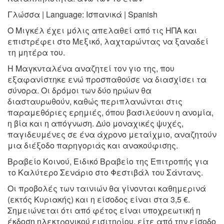
Γλώσσα | Language: Ισπανικά | Spanish
Ο Μιγκέλ έχει μόλις απελαθεί από τις ΗΠΑ και
επιστρέφει στο Μεξικό, λαχταρώντας να ξαναδεί
τη μητέρα του.
Η Μαγκνταλένα αναζητεί τον γιο της, που
εξαφανίστηκε ενώ προσπαθούσε να διασχίσει τα
σύνορα. Οι δρόμοι των δύο ηρώων θα
διασταυρωθούν, καθώς περιπλανώνται στις
παραμεθόριες ερημιές, όπου βασιλεύουν η ανομία,
η βία και η απόγνωση. Δύο μοναχικές ψυχές,
παγιδευμένες σε ένα άχρονο μεταίχμιο, αναζητούν
μια διέξοδο παρηγοριάς και ανακούφισης.
Βραβείο Κοινού, Ειδικό Βραβείο της Επιτροπής για
το Καλύτερο Σενάριο στο Φεστιβάλ του Σάντανς.
Οι προβολές των ταινιών θα γίνονται καθημερινά
(εκτός Κυριακής) και η είσοδος είναι στα 3,5 €.
Σημειώνεται ότι από φέτος είναι υποχρεωτική η
έκδοση ηλεκτρονικού εισιτηρίου, είτε από την είσοδο