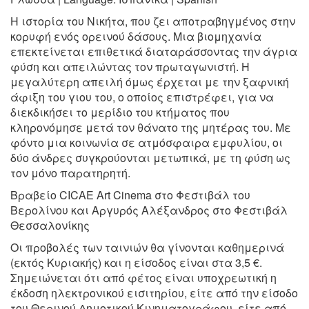
Η ιστορία του Νικήτα, που ζει αποτραβηγμένος στην
κορυφή
ενός ορεινού δάσους. Μια βιομηχανία
επεκτείνεται επιθετικά
διαταράσσοντας την άγρια
φύση και απειλώντας τον πρωταγωνιστή.
Η
μεγαλύτερη απειλή όμως έρχεται με την ξαφνική
άφιξη του γιου
του, ο οποίος επιστρέφει, για να
διεκδικήσει το μερίδιο του κτήματος
που
κληρονόμησε μετά τον θάνατο της μητέρας του. Με
φόντο μια
κοινωνία σε ατμόσφαιρα εμφυλίου, οι
δύο άνδρες συγκρούονται
μετωπικά, με τη φύση ως
τον μόνο παρατηρητή.
Βραβείο CICAE Art Cinema στο Φεστιβάλ του
Βερολίνου και Αργυρός Αλέξανδρος
στο Φεστιβάλ
Θεσσαλονίκης
Οι προβολές των ταινιών θα γίνονται καθημερινά
(εκτός Κυριακής) και η είσοδος είναι στα 3,5 €.
Σημειώνεται ότι από φέτος είναι υποχρεωτική η
έκδοση ηλεκτρονικού εισιτηρίου, είτε από την είσοδο
του Θερινού Δημοτικού Κινηματογράφου, είτε από