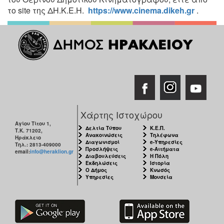
το site της ΔΗ.Κ.Ε.Η.
https://www.cinema.dikeh.gr
.
Χάρτης Ιστοχώρου
Αγίου Τίτου 1,
Δελτία Τύπου
Κ.Ε.Π.
Τ.Κ. 71202,
Ανακοινώσεις
Τηλέφωνα
Ηράκλειο
Διαγωνισμοί
e-Υπηρεσίες
Τηλ.: 2813-409000
Προσλήψεις
e-Αιτήματα
email:
info@heraklion.gr
Διαβουλεύσεις
Η Πόλη
Εκδηλώσεις
Ιστορία
Ο Δήμος
Κνωσός
Υπηρεσίες
Μουσεία