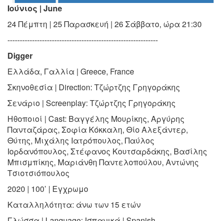
Ιούνιος | June
Ο
ΤΟΠΟΣ
ΜΑΣ
24 Πέμπτη | 25 Παρασκευή | 26 Σάββατο, ώρα 21:30
-------------------------------------------------------------
Ο
ΔΗΜΟΣ
Digger
Ελλάδα, Γαλλία | Greece, France
ΠΟΛΙΤΙΣΜΟΣ
Σκηνοθεσία | Direction:
Τζώρτζης Γρηγοράκης
ΑΝΘΕΚΤΙΚΗ
Σενάριο | Screenplay:
Τζώρτζης Γρηγοράκης
ΠΟΛΗ
Ηθοποιοί | Cast:
Βαγγέλης Μουρίκης, Αργύρης
Πανταζάρας,
Σοφία Κόκκαλη, Θίο Αλεξάντερ,
Θύτης, Μιχάλης Ιατρόπουλος,
Παύλος
Ιορδανόπουλος, Στέφανος Κουτσαρδάκης, Βασίλης
Μπισμπίκης, Μαριάνθη Παντελοπούλου, Αντώνης
Τσιοτσιόπουλος
2020 | 100’ | Εγχρωμο
Καταλληλότητα:
άνω των 15 ετών
Γλώσσα | Language:
Ισπανικά | Spanish