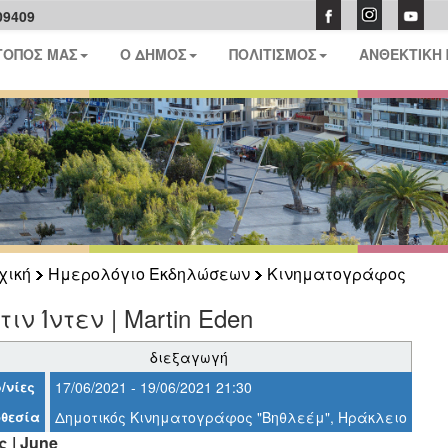
09409
ΤΟΠΟΣ ΜΑΣ
Ο ΔΗΜΟΣ
ΠΟΛΙΤΙΣΜΟΣ
ΑΝΘΕΚΤΙΚΗ
χική
Ημερολόγιο Εκδηλώσεων
Κινηματογράφος
ιν Ίντεν | Martin Eden
διεξαγωγή
/νίες
17/06/2021 - 19/06/2021 21:30
θεσία
Δημοτικός Κινηματογράφος "Βηθλεέμ", Ηράκλειο
ς | June