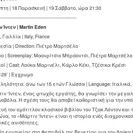
πτη | 18 Παρασκευή | 19 Σάββατο, ώρα 21:30
----------------------------------------------------
 Ίντεν | Martin Eden
 Γαλλία | Italy, France
εσία | Direction:
Πιέτρο Μαρτσέλο
ο | Screenplay:
Μαουρίτσιο Μπράουτσι, Πιέτρο Μαρτσέλο
οί | Cast:
Λούκα Μαρινέλι, Κάρλο Κέκι, Τζέσικα Κρέσι
 129’ | Εγχρωμο
ληλότητα:
άνω των 15 ετών
Γλώσσα | Language: Ι
ταλικά, 
ιν ‘Ιντεν, ένας φτωχός εργάτης, θα γνωρίσει την
μεγαλ
νοβόλα. Η σχέση
τους θα αποβεί καθοριστική για την υπό
υή του ομότιτλου κλασικού βιβλίου του Τζακ Λόντον και
ώνα, το «Μάρτιν
‘Ιντεν» είναι η ιστορία ενός διαχρονικ
ικές ανισότητες.
ο ερμηνείας στο Φεστιβάλ της Βενετίας για τον Λούκα 