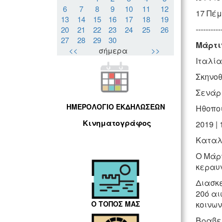
6
7
8
9
10
11
12
17 Πέμ
13
14
15
16
17
18
19
----------
20
21
22
23
24
25
26
27
28
29
30
Μάρτιν
<<
σήμερα
>>
Ιταλία,
Σκηνοθ
Σενάρι
ΗΜΕΡΟΛΟΓΙΟ ΕΚΔΗΛΩΣΕΩΝ
Ηθοποι
Κινηματογράφος
2019 |
Καταλ
Ο Μάρτ
κεραυ
Διασκε
20ό αι
Ο ΤΟΠΟΣ ΜΑΣ
κοινων
Βραβεί