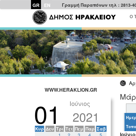
GR
EN
Γραμμή Παραπόνων τηλ : 2813-4
Ο 
Αρ
WWW.HERAKLION.GR
Μάρτ
01
Ιούνιος
2021
Ημερ
Τοπο
Κυρ
Δευ
Τρι
Τετ
Πεμ
Παρ
Σαβ
Ιούνιο
1
2
3
4
5