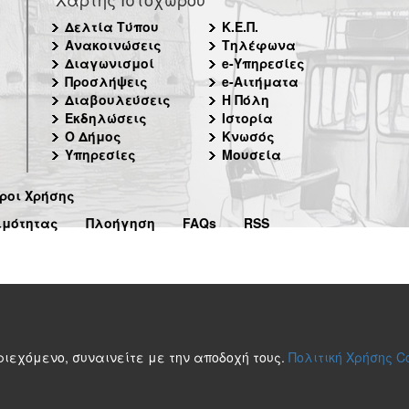
Δελτία Τύπου
Κ.Ε.Π.
Ανακοινώσεις
Τηλέφωνα
Διαγωνισμοί
e-Υπηρεσίες
Προσλήψεις
e-Αιτήματα
Διαβουλεύσεις
Η Πόλη
Εκδηλώσεις
Ιστορία
Ο Δήμος
Κνωσός
Υπηρεσίες
Μουσεία
ροι Χρήσης
ιμότητας
Πλοήγηση
FAQs
RSS
περιεχόμενο, συναινείτε με την αποδοχή τους.
Πολιτική Χρήσης C