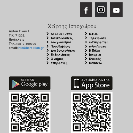
Χάρτης Ιστοχώρου
Αγίου Τίτου 1,
Δελτία Τύπου
Κ.Ε.Π.
Τ.Κ. 71202,
Ανακοινώσεις
Τηλέφωνα
Ηράκλειο
Διαγωνισμοί
e-Υπηρεσίες
Τηλ.: 2813-409000
Προσλήψεις
e-Αιτήματα
email:
info@heraklion.gr
Διαβουλεύσεις
Η Πόλη
Εκδηλώσεις
Ιστορία
Ο Δήμος
Κνωσός
Υπηρεσίες
Μουσεία