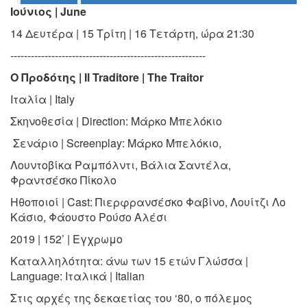
Ιούνιος | June
Ο
ΤΟΠΟΣ
ΜΑΣ
14 Δευτέρα | 15 Τρίτη | 16 Τετάρτη, ώρα 21:30
---------------------------------------------------------
Ο
ΔΗΜΟΣ
Ο Προδότης | Il Traditore | The Traitor
Ιταλία | Italy
ΠΟΛΙΤΙΣΜΟΣ
Σκηνοθεσία | Direction:
Μάρκο Μπελόκιο
ΑΝΘΕΚΤΙΚΗ
Σενάριο | Screenplay:
Μάρκο Μπελόκιο,
ΠΟΛΗ
Λουντοβίκα Ραμπόλντι, Βάλια Σαντέλα,
Φραντσέσκο Πίκολο
Ηθοποιοί | Cast:
Πιερφρανσέσκο Φαβίνο, Λουίτζι Λο
Κάσιο,
Φάουστο Ρούσο Αλέσι
2019 | 152’ | Εγχρωμο
Καταλληλότητα:
άνω των 15 ετών
Γλώσσα |
Language:
Ιταλικά | Italian
Στις αρχές της δεκαετίας του ‘80, ο πόλεμος