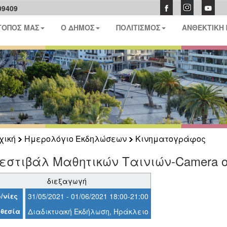
09409
ΤΟΠΟΣ ΜΑΣ
Ο ΔΗΜΟΣ
ΠΟΛΙΤΙΣΜΟΣ
ΑΝΘΕΚΤΙΚΗ
χική
Ημερολόγιο Εκδηλώσεων
Κινηματογράφος
εστιβάλ Μαθητικών Ταινιών-Camera o
διεξαγωγή
/νίες
31/05/2021 - 01/06/2021 18:00-21:00
θεσία
Διαδικτυακή Εκδήλωση, Ηράκλειο