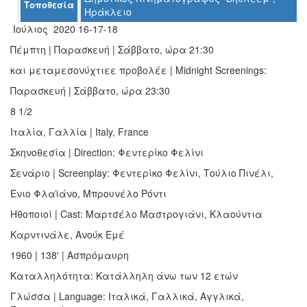
Τοποθεσία
Ο
Ηράκλειο
ΤΟΠΟΣ
Ιούλιος 2020 16-17-18
ΜΑΣ
Πέμπτη | Παρασκευή | Σάββατο, ώρα 21:30
Ο
και μεταμεσονύχτιεε προβολέε | Midnight Screenings:
ΔΗΜΟΣ
Παρασκευή | Σάββατο, ώρα 23:30
ΠΟΛΙΤΙΣΜΟΣ
8 1/2
Ιταλία, Γαλλία | Italy, France
ΑΝΘΕΚΤΙΚΗ
ΠΟΛΗ
Σκηνοθεσία | Direction: Φεντερίκο Φελίνι
Σενάριο | Screenplay: Φεντερίκο Φελίνι, Τούλιο Πινέλι,
Ενιο Φλαϊάνο, Μπρουνέλο Ρόντι
Ηθοποιοί | Cast: Μαρτσέλο Μαστρογιάνι, Κλαούντια
Καρντινάλε, Ανούκ Εμέ
1960 | 138' | Ασπρόμαυρη
Καταλληλότητα: Κατάλληλη άνω των 12 ετών
Γλώσσα | Language: Ιταλικά, Γαλλικά, Αγγλικά,