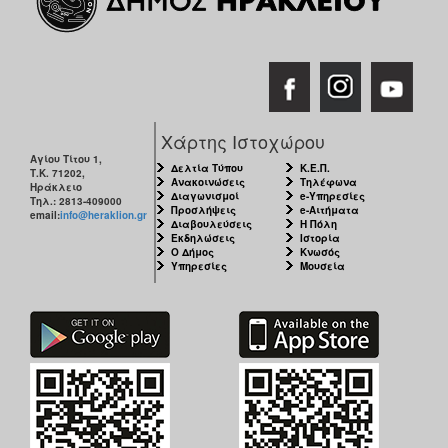
Χάρτης Ιστοχώρου
Αγίου Τίτου 1,
Δελτία Τύπου
Κ.Ε.Π.
Τ.Κ. 71202,
Ανακοινώσεις
Τηλέφωνα
Ηράκλειο
Διαγωνισμοί
e-Υπηρεσίες
Τηλ.: 2813-409000
Προσλήψεις
e-Αιτήματα
email:
info@heraklion.gr
Διαβουλεύσεις
Η Πόλη
Εκδηλώσεις
Ιστορία
Ο Δήμος
Κνωσός
Υπηρεσίες
Μουσεία