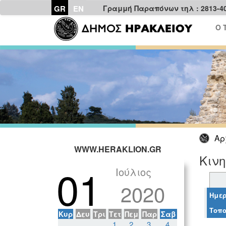
GR
EN
Γραμμή Παραπόνων τηλ : 2813-4
Ο 
Αρ
WWW.HERAKLION.GR
Κινη
01
Ιούλιος
2020
Ημερ
Τοπο
Κυρ
Δευ
Τρι
Τετ
Πεμ
Παρ
Σαβ
1
2
3
4