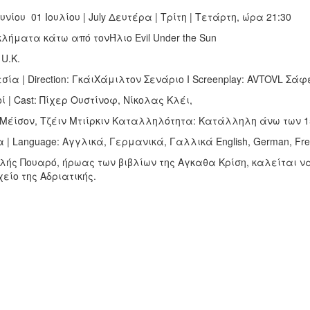
ουνίου 01 Ιουλίου | July Δευτέρα | Τρίτη | Τετάρτη, ώρα 21:30
λήματα κάτω από τονΉλιο Evil Under the Sun
 U.K.
σία | Direction: ΓκάιΧάμιλτον Σενάριο I Screenplay: AVTOVL Σά
ί | Cast: Πίχερ Ουστίνοφ, Νίκολας Κλέι,
Μέίσον, Τζέιν Μτιίρκιν Καταλληλότητα: Κατάλληλη άνω των 15 
| Language: Αγγλικά, Γερμανικά, Γαλλικά English, German, Fr
λής Πουαρό, ήρωας των βιβλίων της Αγκαθα Κρίση, καλείται να
είο της Αδριατικής.