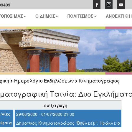
09409
ΤΟΠΟΣ ΜΑΣ
Ο ΔΗΜΟΣ
ΠΟΛΙΤΙΣΜΟΣ
ΑΝΘΕΚΤΙΚΗ
χική
Ημερολόγιο Εκδηλώσεων
Κινηματογράφος
ματογραφική Ταινία: Δυο Εγκλήματα
διεξαγωγή
/νίες
29/06/2020 - 01/07/2020 21:30
θεσία
Δημοτικός Κινηματογράφος "Βηθλεέμ", Ηράκλειο