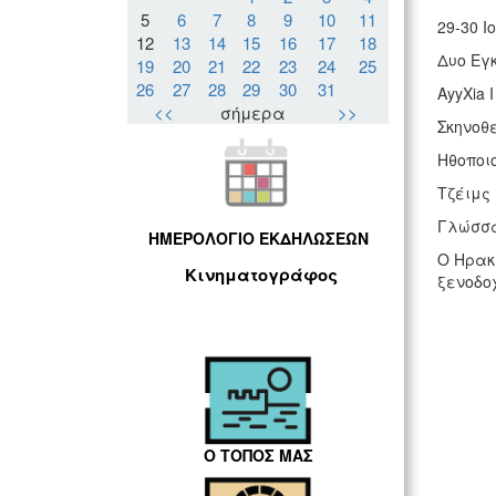
5
6
7
8
9
10
11
29-30 Ι
12
13
14
15
16
17
18
Δυο Εγκ
19
20
21
22
23
24
25
26
27
28
29
30
31
AyyXia I
<<
σήμερα
>>
Σκηνοθε
Ηθοποιο
Τζέιμς 
Γλώσσα 
ΗΜΕΡΟΛΟΓΙΟ ΕΚΔΗΛΩΣΕΩΝ
Ο Ηρακ
Κινηματογράφος
ξενοδοχ
Ο ΤΟΠΟΣ ΜΑΣ