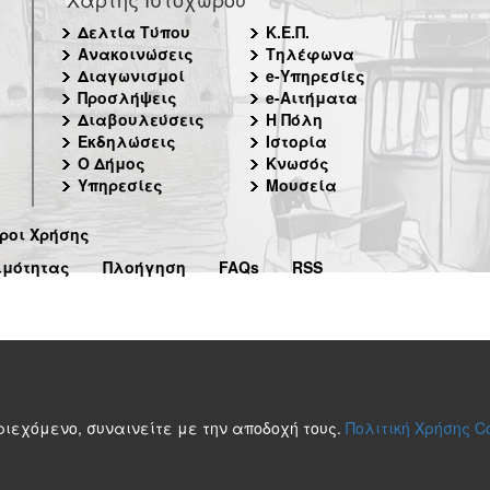
Δελτία Τύπου
Κ.Ε.Π.
Ανακοινώσεις
Τηλέφωνα
Διαγωνισμοί
e-Υπηρεσίες
Προσλήψεις
e-Αιτήματα
Διαβουλεύσεις
Η Πόλη
Εκδηλώσεις
Ιστορία
Ο Δήμος
Κνωσός
Υπηρεσίες
Μουσεία
ροι Χρήσης
ιμότητας
Πλοήγηση
FAQs
RSS
περιεχόμενο, συναινείτε με την αποδοχή τους.
Πολιτική Χρήσης C