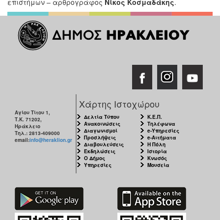
επιστήμων – αρθρογράφος
Νίκος Κοσμαδάκης
.
Χάρτης Ιστοχώρου
Αγίου Τίτου 1,
Δελτία Τύπου
Κ.Ε.Π.
Τ.Κ. 71202,
Ανακοινώσεις
Τηλέφωνα
Ηράκλειο
Διαγωνισμοί
e-Υπηρεσίες
Τηλ.: 2813-409000
Προσλήψεις
e-Αιτήματα
email:
info@heraklion.gr
Διαβουλεύσεις
Η Πόλη
Εκδηλώσεις
Ιστορία
Ο Δήμος
Κνωσός
Υπηρεσίες
Μουσεία