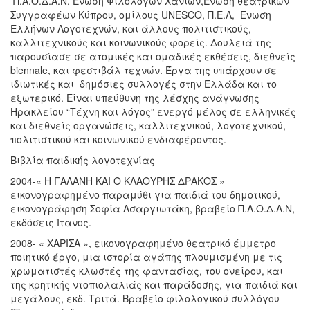
Π.Α.Ο.Δ.Α.Ν, Ένωση Φιλολόγων Χανίων,Ένωση θεατρικών
Συγγραφέων Κύπρου, ομίλους UNESCO, Π.Ε.Λ, Ένωση
Ελλήνων Λογοτεχνών, και άλλους πολιτιστικούς,
καλλιτεχνικούς και κοινωνικούς φορείς. Δουλειά της
παρουσίασε σε ατομικές και ομαδικές εκθέσεις, διεθνείς
biennale, και φεστιβάλ τεχνών. Έργα της υπάρχουν σε
ιδιωτικές και δημόσιες συλλογές στην Ελλάδα και το
εξωτερικό. Είναι υπεύθυνη της λέσχης ανάγνωσης
Ηρακλείου “Τέχνη και λόγος” ενεργό μέλος σε ελληνικές
και διεθνείς οργανώσεις, καλλιτεχνικού, λογοτεχνικού,
πολιτιστικού και κοινωνικού ενδιαφέροντος.
Βιβλία παιδικής λογοτεχνίας
2004-« Η ΓΑΛΑΝΗ ΚΑΙ Ο ΚΛΑΟΥΡΗΣ ΔΡΑΚΟΣ »
εικονογραφημένο παραμύθι για παιδιά του δημοτικού,
εικονογράφηση Σοφία Ασαργιωτάκη, βραβείο Π.Α.Ο.Δ.Α.Ν,
εκδόσεις Ίτανος.
2008- « ΧΑΡΙΣΑ », εικονογραφημένο θεατρικό έμμετρο
ποιητικό έργο, μια ιστορία αγάπης πλουμισμένη με τις
χρωματιστές κλωστές της φαντασίας, του ονείρου, και
της κρητικής ντοπιολαλιάς και παράδοσης, για παιδιά και
μεγάλους, εκδ. Τριτά. Βραβείο φιλολογικού συλλόγου