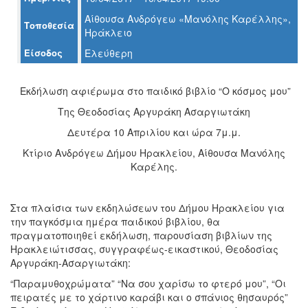
Αίθουσα Ανδρόγεω «Μανόλης Καρέλλης»,
Τοποθεσία
Ηράκλειο
Ο
Είσοδος
Ελεύθερη
ΤΟΠΟΣ
ΜΑΣ
Εκδήλωση αφιέρωμα στο παιδικό βιβλίο “Ο κόσμος μου”
Ο
ΔΗΜΟΣ
Της Θεοδοσίας Αργυράκη Ασαργιωτάκη
Δευτέρα 10 Απριλίου και ώρα 7μ.μ.
ΠΟΛΙΤΙΣΜΟΣ
Kτίριο Ανδρόγεω Δήμου Ηρακλείου, Αίθουσα Μανόλης
Καρέλης.
ΑΝΘΕΚΤΙΚΗ
ΠΟΛΗ
Στα πλαίσια των εκδηλώσεων του Δήμου Ηρακλείου για
την παγκόσμια ημέρα παιδικού βιβλίου, θα
πραγματοποιηθεί εκδήλωση, παρουσίαση βιβλίων της
Ηρακλειώτισσας, συγγραφέως-εικαστικού, Θεοδοσίας
Αργυράκη-Ασαργιωτάκη:
“Παραμυθοχρώματα” “Να σου χαρίσω το φτερό μου”, “Οι
πειρατές με το χάρτινο καράβι και ο σπάνιος θησαυρός”