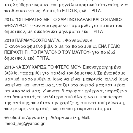
το ελεύθερο πνεύμα, του μεγάλου κρητικού στοχαστή, για
παιδιά και νέους, Αριστείο Ε.Π.Ο.Κ, εκδ. ΤΡΙΤΑ.
2014-”ΟΙ ΠΕΙΡΑΤΕΣ ΜΕ ΤΟ ΧΑΡΤΙΝΟ ΚΑΡΑΒΙ ΚΑΙ Ο ΣΠΑΝΙΟΣ
ΘΗΣΑΥΡΟΣ” εικονογραφημένο παραμύθι για παιδιά του
δημοτικού, με οικολογικά μηνύματα εκδ. ΤΡΙΤΑ
2016-ΠΑΡΑΜΥΘΟΧΡΩΜΑΤΑ.... Φανερώνουν-
Εικονογραφημένο βιβλίο με τα παραμύθια, ΕΝΑ ΓΕΛΙΟ
ΠΕΙΡΑΧΤΗΡΙ, ΤΟ ΠΑΡΑΠΟΝΟ ΤΟΥ ΜΑΥΡΟΥ- για παιδιά
δημοτικού, εκδ. ΤΡΙΤΑ.
2016-ΝΑ ΣΟΥ ΧΑΡΙΣΩ ΤΟ ΦΤΕΡΟ ΜΟΥ- Εικονογραφημένο
βιβλίο, παραμύθι για παιδιά του δημοτικού. Σε ένα κόσμο
μαγικό, παραμυθένιο, ίσως να είναι μακρινός, αλλά ίσως
να είναι και κοντά μας, να ζει στα όνειρά μας και μέσα
στην καρδιά μας, γίνονται διάφορα περίεργα, παράξενα
και θαυμαστά, το καλύτερο από όλα είναι η προσφορά
της αγάπης, που όταν την χαρίζεις, αποκτά τόση δύναμη,
που μπορεί να φτάσει ως τα πιο μακρινά αστέρια.
Θεοδοσία Αργυράκη –Ασαργιωτάκη, Mail:
theod_arg@yahoo.gr