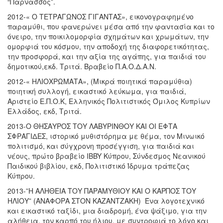
“Παρνασσός”.
2012-« Ο ΤΕΤΡΑΓΩΝΟΣ ΓΙΓΑΝΤΑΣ», εικονογραφημένο
παραμύθι, που φανερώνει μέσα από την φαντασία και το
όνειρο, την ποικιλομορφία σχημάτων και χρωμάτων, την
ομορφιά του κόσμου, την αποδοχή της διαφορετικότητας,
την προσφορά, και την αξία της αγάπης, για παιδιά του
δημοτικού,εκδ. Τριτά. Βραβείο Π.Α.Ο.Δ.Α.Ν.
2012-« ΗΛΙΟΧΡΩΜΑΤΑ», (Μικρά ποιητικά παραμύθια)
ποιητική συλλογή, εικαστικό λεύκωμα, για παιδιά,
Αριστείο Ε.Π.Ο.Κ, Ελληνικός Πολιτιστικός Όμιλος Κυπρίων
Ελλάδος, εκδ, Τριτά.
2013-Ο ΘΗΣΑΥΡΟΣ ΤΟΥ ΛΑΒΥΡΙΝΘΟΥ ΚΑΙ ΟΙ ΕΦΤΑ
ΣΦΡΑΓΙΔΕΣ, ιστορικό μυθιστόρημα με θέμα, τον Μινωικό
πολιτισμό, και σύγχρονη προσέγγιση, για παιδιά και
νέους, πρώτο βραβείο IBBY Κύπρου, Σύνδεσμος Νεανικού
Παιδικού βιβλίου, εκδ, Πολιτιστικό Ίδρυμα τράπεζας
Κύπρου.
2013-”Η ΑΛΗΘΕΙΑ ΤΟΥ ΠΑΡΑΜΥΘΙΟΥ ΚΑΙ Ο ΚΑΡΠΟΣ ΤΟΥ
ΗΛΙΟΥ” (ΑΝΑΦΟΡΑ ΣΤΟΝ ΚΑΖΑΝΤΖΑΚΗ) Ένα λογοτεχνικό
και εικαστικό ταξίδι, μια διαδρομή, ένα ψάξιμο, για την
αλήθεια, τον καρπό του ήλιου, με συντροφιά το λόγο και