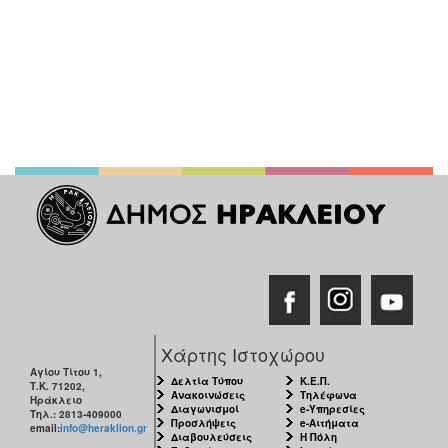
Χάρτης Ιστοχώρου
Αγίου Τίτου 1,
Δελτία Τύπου
Κ.Ε.Π.
Τ.Κ. 71202,
Ανακοινώσεις
Τηλέφωνα
Ηράκλειο
Διαγωνισμοί
e-Υπηρεσίες
Τηλ.: 2813-409000
Προσλήψεις
e-Αιτήματα
email:
info@heraklion.gr
Διαβουλεύσεις
Η Πόλη