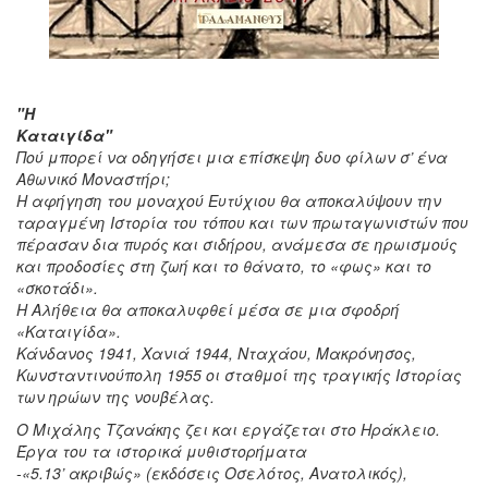
"Η
Καταιγίδα"
Πού μπορεί να οδηγήσει μια επίσκεψη δυο φίλων σ’ ένα
Αθωνικό Μοναστήρι;
Η αφήγηση του μοναχού Ευτύχιου θα αποκαλύψουν την
ταραγμένη Ιστορία του τόπου και των πρωταγωνιστών που
πέρασαν δια πυρός και σιδήρου, ανάμεσα σε ηρωισμούς
και προδοσίες στη ζωή και το θάνατο, το «φως» και το
«σκοτάδι».
Η Αλήθεια θα αποκαλυφθεί μέσα σε μια σφοδρή
«Καταιγίδα».
Κάνδανος 1941, Χανιά 1944, Νταχάου, Μακρόνησος,
Κωνσταντινούπολη 1955 οι σταθμοί της τραγικής Ιστορίας
των ηρώων της νουβέλας.
Ο Μιχάλης Τζανάκης ζει και εργάζεται στο Ηράκλειο.
Έργα του τα ιστορικά μυθιστορήματα
-«5.13’ ακριβώς» (εκδόσεις Οσελότος, Ανατολικός),