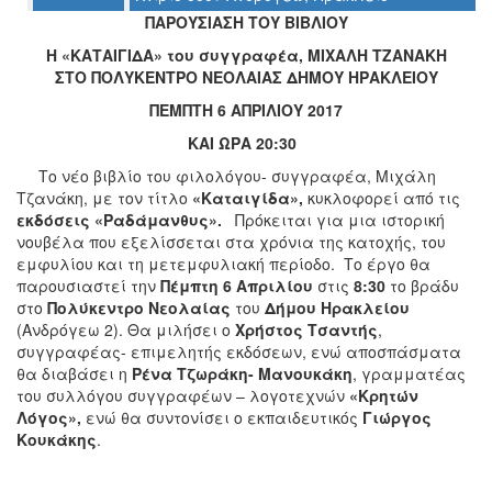
ΠΑΡΟΥΣΙΑΣΗ ΤΟΥ ΒΙΒΛΙΟΥ
Η «ΚΑΤΑΙΓΙΔΑ» του συγγραφέα, ΜΙΧΑΛΗ ΤΖΑΝΑΚΗ
ΣΤΟ ΠΟΛΥΚΕΝΤΡΟ ΝΕΟΛΑΙΑΣ ΔΗΜΟΥ ΗΡΑΚΛΕΙΟΥ
Ο
ΤΟΠΟΣ
ΠΕΜΠΤΗ 6 ΑΠΡΙΛΙΟΥ 2017
ΜΑΣ
ΚΑΙ ΩΡΑ 20:30
Ο
Το νέο βιβλίο του φιλολόγου- συγγραφέα, Μιχάλη
ΔΗΜΟΣ
Τζανάκη, με τον τίτλο
«Καταιγίδα»,
κυκλοφορεί από τις
εκδόσεις «Ραδάμανθυς».
Πρόκειται για μια ιστορική
ΠΟΛΙΤΙΣΜΟΣ
νουβέλα που εξελίσσεται στα χρόνια της κατοχής, του
εμφυλίου και τη μετεμφυλιακή περίοδο. Το έργο θα
ΑΝΘΕΚΤΙΚΗ
παρουσιαστεί την
Πέμπτη 6 Απριλίου
στις
8:30
το βράδυ
ΠΟΛΗ
στο
Πολύκεντρο Νεολαίας
του
Δήμου Ηρακλείου
(Ανδρόγεω 2). Θα μιλήσει ο
Χρήστος Τσαντής
,
συγγραφέας- επιμελητής εκδόσεων, ενώ αποσπάσματα
θα διαβάσει η
Ρένα Τζωράκη- Μανουκάκη
, γραμματέας
του συλλόγου συγγραφέων – λογοτεχνών
«Κρητών
Λόγος»,
ενώ θα συντονίσει ο εκπαιδευτικός
Γιώργος
Κουκάκης
.