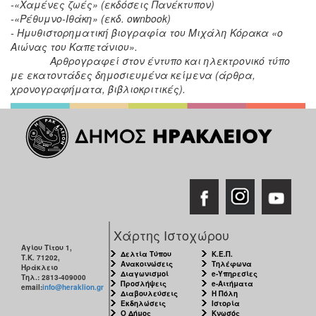
-«Χαμένες ζωές» (εκδόσεις Πανέκτυπον)
-«Ρέθυμνο-Ιθάκη» (εκδ. ownbook)
- Ημυθιστορηματική βιογραφία του Μιχάλη Κόρακα «ο
Αιώνας του Καπετάνιου».
Αρθρογραφεί στον έντυπο και ηλεκτρονικό τύπο
με εκατοντάδες δημοσιευμένα κείμενα (άρθρα,
χρονογραφήματα, βιβλιοκριτικές).
Χάρτης Ιστοχώρου
Αγίου Τίτου 1,
Δελτία Τύπου
Κ.Ε.Π.
Τ.Κ. 71202,
Ανακοινώσεις
Τηλέφωνα
Ηράκλειο
Διαγωνισμοί
e-Υπηρεσίες
Τηλ.: 2813-409000
Προσλήψεις
e-Αιτήματα
email:
info@heraklion.gr
Διαβουλεύσεις
Η Πόλη
Εκδηλώσεις
Ιστορία
Ο Δήμος
Κνωσός