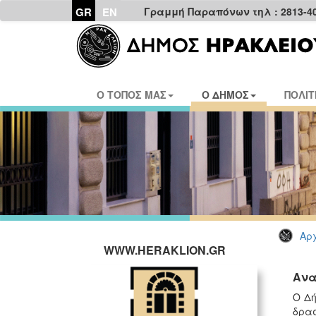
GR
EN
Γραμμή Παραπόνων τηλ : 2813-4
Ο ΤΟΠΟΣ ΜΑΣ
Ο ΔΗΜΟΣ
ΠΟΛΙΤ
Αρχ
WWW.HERAKLION.GR
Ανα
Ο Δή
δρασ