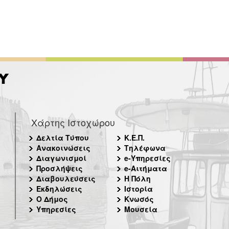
Χάρτης Ιστοχώρου
Δελτία Τύπου
Κ.Ε.Π.
Ανακοινώσεις
Τηλέφωνα
Διαγωνισμοί
e-Υπηρεσίες
Προσλήψεις
e-Αιτήματα
Διαβουλεύσεις
Η Πόλη
Εκδηλώσεις
Ιστορία
Ο Δήμος
Κνωσός
Υπηρεσίες
Μουσεία