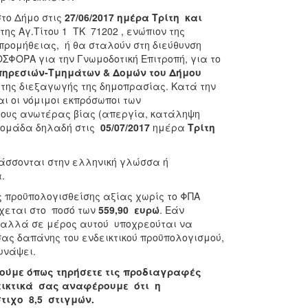
το Δήμο στις
27/06/2017 ημέρα Τρίτη και
της Αγ.Τίτου 1 ΤΚ 71202 , ενώπιον της
προμήθειας, ή θα σταλούν στη διεύθυνση
ΟΣΦΟΡΑ για την Γνωμοδοτική Επιτροπή, για το
πηρεσιών-Τμημάτων & Δομών του Δήμου
της διεξαγωγής της δημοπρασίας. Κατά την
 οι νόμιμοι εκπρόσωποι των
γους ανωτέρας βίας (απεργία, κατάληψη
βδομάδα δηλαδή στις
05/07/2017
ημέρα
Τρίτη
.
άσσονται στην ελληνική γλώσσα ή
ηνική γλώσσα.
ς προϋπολογισθείσης αξίας χωρίς το ΦΠΑ
ρχεται στο ποσό των
559,90 ευρώ
. Εάν
ύ αλλά σε μέρος αυτού υποχρεούται να
σας δαπάνης του ενδεικτικού προϋπολογισμού,
υνάψει.
ούμε όπως τηρήσετε τις προδιαγραφές
δεικτικά σας αναφέρουμε ότι η
τιχο 8,5 στιγμών.