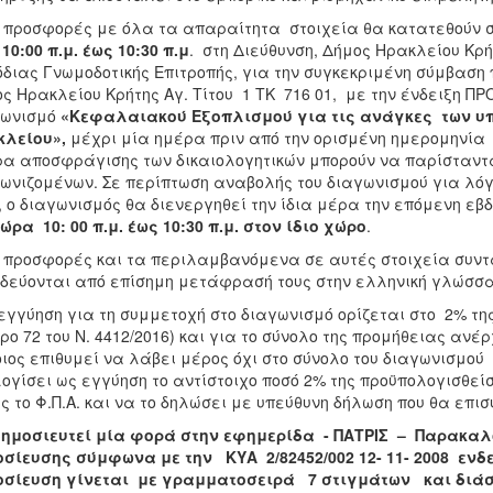
 προσφορές με όλα τα απαραίτητα στοιχεία θα κατατεθούν σ
10:00 π.μ. έως 10:30 π.μ
. στη Διεύθυνση, Δήμος Ηρακλείου Κρή
διας Γνωμοδοτικής Επιτροπής, για την συγκεκριμένη σύμβαση 
ς Ηρακλείου Κρήτης Αγ. Τίτου 1 ΤΚ 716 01, με την ένδειξη ΠΡ
γωνισμό
«
Κεφαλαιακού Εξοπλισμού
για τις ανάγκες
των υ
κλείου
»,
μέχρι μία ημέρα πριν από την ορισμένη ημερομηνία 
α αποσφράγισης των δικαιολογητικών μπορούν να παρίστανται
ωνιζομένων. Σε περίπτωση αναβολής του διαγωνισμού για λό
, ο διαγωνισμός θα διενεργηθεί την ίδια μέρα την επόμενη ε
ώρα 10: 00 π.μ. έως 10:30 π.μ. στον ίδιο χώρο
 προσφορές και τα περιλαμβανόμενα σε αυτές στοιχεία συντ
οδεύονται από επίσημη μετάφρασή τους στην ελλ
εγγύηση για τη συμμετοχή στο διαγωνισμό ορίζεται στο 2% τη
ρο 72 του Ν. 4412/2016) και για το σύνολο της προμήθειας ανέ
ιος επιθυμεί να λάβει μέρος όχι στο σύνολο του διαγωνισμο
ογίσει ως εγγύηση το αντίστοιχο ποσό 2% της προϋπολογισθεί
ς το Φ.Π.Α. και να το δηλώσει με υπεύθυνη δήλωση που θα επισ
δημοσιευτεί μία φορά στην εφημερίδα - ΠΑΤΡΙΣ – Παρακαλ
σίευσης σύμφωνα με την ΚΥΑ 2/82452/002 12- 11- 2008 εν
οσίευση γίνεται με γραμματοσειρά 7 στιγμάτων και διάσ