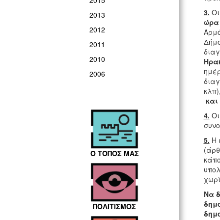
2015
3.
Οι
2013
ώρα 
2012
Αρμό
Δήμο
2011
δια
2010
Ηρα
ημέρ
2006
διαγ
κλπ)
και 
4.
Οι
συν
5.
Η 
(άρθ
Ο ΤΟΠΟΣ ΜΑΣ
κάπο
υπολ
χωρί
Να 
δημο
ΠΟΛΙΤΙΣΜΟΣ
δημ