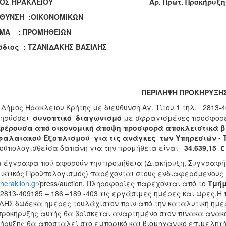
ΟΣ ΗΡΑΚΛΕΙΟΥ
A
ρ. Πρωτ. Προκήρυξη
ΥΘΥΝΣΗ :ΟΙΚΟΝΟΜΙΚΩΝ
ΜΑ : ΠΡΟΜΗΘΕΙΩΝ
όδιος : ΤΖΑΝΙΔΑΚΗΣ ΒΑΣΙΛΗΣ
ΠΕΡΙΛΗΨΗ ΠΡΟΚΗΡΥΞ
Δήμος Ηρακλείου Κρήτης με διεύθυνση Αγ. Τίτου 1 τηλ. 2813-4
κηρύσσει
συνοπτικό διαγωνισμό
με σφραγισμένες προσφορ
φέρουσα από οικονομική άποψη προσφορά αποκλειστικά β
φαλαιακού Εξοπλισμού για τις ανάγκες των Υπηρεσιών - 
οϋπολογισθείσα δαπάνη για την προμήθεια είναι
34.639,15
€ 
 έγγραφα πού αφορούν την προμήθεια (Διακήρυξη, Συγγραφή
ικτικός Προϋπολογισμός) παρέχονται στους ενδιαφερόμενους 
heraklion.gr
/
press
/auction
. Πληροφορίες παρέχονται από το
Τμήμ
 2813-409185 – 186 –189 -403 τις εργάσιμες ημέρες και ώρες.
ΗΣ δώδεκα ημέρες τουλάχιστον πριν από την καταλυτική ημ
προκήρυξης αυτής θα βρίσκεται αναρτημένο στον πίνακα ανακ
κήρυξης θα αποσταλεί στο εμπορικό και βιομηχαν