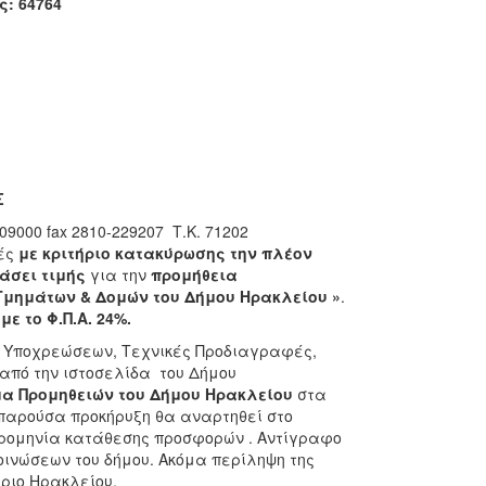
ς:
64764
ΗΣ
09000 fax 2810-229207 Τ.Κ. 71202
ές
με κριτήριο
κατακύρωσης την πλέον
άσει τιμής
για την
προμήθεια
Τμημάτων & Δομών του Δήμου Ηρακλείου
»
.
με το Φ.Π.Α. 24%.
 Υποχρεώσεων, Τεχνικές Προδιαγραφές,
από την ιστοσελίδα του Δήμου
α Προμηθειών του Δήμου Ηρακλείου
στα
Η παρούσα προκήρυξη θα αναρτηθεί στο
ερομηνία κατάθεσης προσφορών . Αντίγραφο
οινώσεων του δήμου. Ακόμα περίληψη της
ικό επιμελητήριο Ηρακλείου.