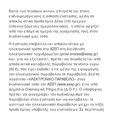
Κατά των πινάκων αυτών, επιτρέπεται στους
ενδιαφερόμενους η άσκηση ένστασης, μέσα σε
αποκλειστική προθεσμία δέκα (10) ημερών
(υπολογιζόμενες ημερολογιακά), η οποία αρχίζει
από την επόμενη ημέρα της ανάρτησής τους στον
διαδικτυακό μας τόπο.
Η ένσταση υποβάλλεται αποκλειστικά με
ηλεκτρονικό τρόπο στο ΑΣΕΠ στη διεύθυνση
ηλεκτρονικού ταχυδρομείου (prosl.enstasi@asep.gr)
και, για να εξεταστεί, πρέπει να συνοδεύεται από
αποδεικτικό καταβολής παράβολου πενήντα ευρώ
(50 €), που έχει εκδοθεί είτε μέσω της εφαρμογής
του ηλεκτρονικού παράβολου (e-παράβολο), βλέπε
λογότυπο «ΗΛΕΚΤΡΟΝΙΚΟ ΠΑΡΑΒΟΛΟ» στον
διαδικτυακό τόπο του ΑΣΕΠ (www.asep.gr), είτε από
Δημόσια Οικονομική Υπηρεσία (Δ.Ο.Υ.). Ο υποψήφιος
πρέπει να αναγράψει τον κωδικό/αριθμό του
παράβολου στην ένσταση και να καταβάλει το
αντίτιμο του ηλεκτρονικού παράβολου μέχρι τη λήξη
προθεσμίας υποβολής των ενστάσεων. Σε περίπτωση