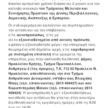
δικαίου ορισμένου χρόνου διάρκειας 2 μηνών για την
κάλυψη αναγκών
του Τμήματος Μελετών και
Συντήρησης Πρασίνου της Δ/νσης Περιβάλλοντος,
Αγροτικής Ανάπτυξης & Εμπορίου
.
Οι ενδιαφερόμενοι καλούνται να συμπληρώσουν
την αίτηση και να την υποβάλουν,
είτε
αυτοπροσώπως
, είτε με
άλλο
εξουσιοδοτημένο από αυτούς πρόσωπο
,
εφόσον η εξουσιοδότηση φέρει την υπογραφή τους
θεωρημένη από δημόσια αρχή, είτε
ταχυδρομικά
με συστημένη επιστολή
στα γραφεία της
υπηρεσίας μας στην ακόλουθη διεύθυνση:
Δήμος
Ηρακλείου Κρήτης, Τμήμα Πρωτοκόλλου,
Ανδρόγεω 2 (1ος όροφος), Τ.Κ. 712 02 Ηράκλειο Ν.
Ηρακλείου, απευθύνοντάς την στο Τμήμα
Ανθρώπινου Δυναμικού, υπ'όψιν κας Βλαχάκη
Νίκης (τηλ. επικοινωνίας: 2813 409427) και κου
Καραπιπεράκη Μάνου (τηλ. επικοινωνίας 2813
409424)
. Η αυτοπρόσωπη ή μετ’ εξουσιοδοτήσεως
κατάθεση των αιτήσεων θα γίνεται στην ανωτέρω
διεύθυνση κατά τις εργάσιμες ημέρες από τις 8:00
έως τις 14:30.