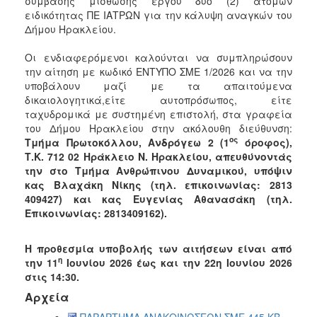
σύμβασης μίσθωσης έργου δύο (2) ατόμων
ειδικότητας ΠΕ ΙΑΤΡΩΝ για την κάλυψη αναγκών του
Δήμου Ηρακλείου.
Οι ενδιαφερόμενοι καλούνται να συμπληρώσουν
την αίτηση με κωδικό ΕΝΤΥΠΟ ΣΜΕ 1/2026 και να την
υποβάλουν μαζί με τα απαιτούμενα
δικαιολογητικά,
είτε αυτοπρόσωπος, είτε
ταχυδρομικά με
συστημένη επιστολή, στα γραφεία
του Δήμου Ηρακλείου στην ακόλουθη διεύθυνση:
ος
Τμήμα Πρωτοκόλλου, Ανδρόγεω 2 (1
όροφος),
Τ.Κ. 712 02 Ηράκλειο Ν. Ηρακλείου, απευθύνοντάς
την στο Τμήμα Ανθρώπινου Δυναμικού, υπόψιν
κας Βλαχάκη Νίκης (τηλ. επικοινωνίας: 2813
409427) και κας Ευγενίας Αθανασάκη (τηλ.
Επικοινωνίας: 2813409162).
Η προθεσμία υποβολής των αιτήσεων είναι από
η
την 11
Ιουνίου 2026 έως και την 22
η
Ιουνίου 2026
στις 14:30.
Αρχεία
ΠΑΡΑΡΤΗΜΑ ΑΝΑΚΟΙΝΩΣΕΩΝ ΣΜΕ 445 KB