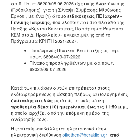
αριθ. Πρωτ: 56209/08.06.2026 σχετικής Ανακοίνωσης
2016
(Πρόσκλησης) για τη Σύναψη Σύμβασης Μίσθωσης
2015
Έργου , με ένα (1) άτομο
ειδικότητας ΠΕ Ιατρών -
Γενικής Ιατρικής
, που υλοποιείται στο πλαίσιο της
2013
Πράξης «Κέντρο Κοινότητας, Παράρτημα Ρομά και
ΚΕΜ στο Δ. Ηρακλείου» εγκεκριμένης από το
Πρόγραμμα ΚΡΗΤΗ 2021-2027.
Προσωρινός Πίνακας Κατάταξης με αρ.
Ο
πρωτ. 68984/09-07-2026
ΤΟΠΟΣ
ΜΑΣ
Πίνακας προσληφθέντων με αρ.πρωτ.
69022/09-07-2026
ΠΟΛΙΤΙΣΜΟΣ
Κατά των πινάκων αυτών επιτρέπεται στους
ΑΝΘΕΚΤΙΚΗ
ενδιαφερόμενους η άσκηση πλήρως αιτιολογημένης
ΠΟΛΗ
ένστασης ατελώς
μέσα σε αποκλειστική
προθεσμία δέκα (10) ημερών και έως τις 11:59 μ.μ.,
η οποία αρχίζει από την επόμενη ημέρα της
ανάρτησής τους.
Η ένσταση υποβάλλεται ηλεκτρονικά στην
ηλεκτρονική διεύθυνση
oikothen@heraklion.gr
από