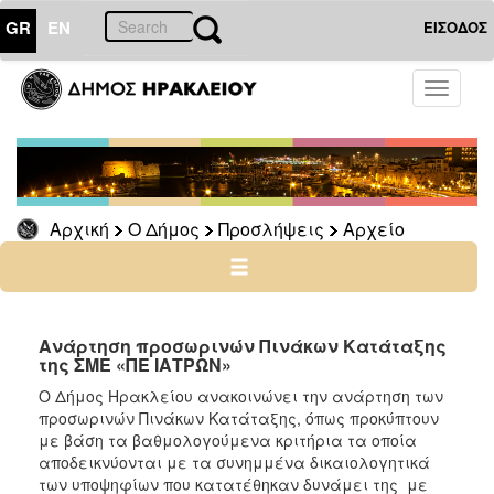
GR
EN
ΕΙΣΟΔΟΣ
Ο
Toggle
ΔΗΜΟΣ
navigati
Προσλήψεις
Αρχείο
2026
Αρχική
Ο Δήμος
Προσλήψεις
Αρχείο
2025
2024
2023
2022
Ανάρτηση προσωρινών Πινάκων Κατάταξης
της ΣΜΕ «ΠΕ ΙΑΤΡΩΝ»
2020
Ο Δήμος Ηρακλείου ανακοινώνει την ανάρτηση των
2019
προσωρινών Πινάκων Κατάταξης, όπως προκύπτουν
με βάση τα βαθμολογούμενα κριτήρια τα οποία
2018
αποδεικνύονται με τα συνημμένα δικαιολογητικά
2017
των υποψηφίων που κατατέθηκαν δυνάμει της με