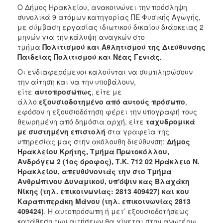
Ο Δήμος Ηρακλείου, ανακοινώνει την πρόσληψη
συνολικά 9 ατόμων κατηγορίας ΠΕ Φυσικής Αγωγής,
με σύμβαση εργασίας ιδιωτικού δικαίου διάρκειας 2
μηνών για την κάλυψη αναγκών στο
τμήμα
Πολιτισμού και Αθλητισμού της Διεύθυνσης
Παιδείας Πολιτισμού και Νέας Γενιάς.
Οι ενδιαφερόμενοι καλούνται να συμπληρώσουν
την αίτηση και να την υποβάλουν,
είτε
αυτοπροσώπως
, είτε με
άλλο
εξουσιοδοτημένο από αυτούς πρόσωπο
,
εφόσον η εξουσιοδότηση φέρει την υπογραφή τους
θεωρημένη από δημόσια αρχή, είτε
ταχυδρομικά
με συστημένη επιστολή
στα γραφεία της
υπηρεσίας μας στην ακόλουθη διεύθυνση:
Δήμος
Ηρακλείου Κρήτης, Τμήμα Πρωτοκόλλου,
Ανδρόγεω 2 (1ος όροφος), Τ.Κ. 712 02 Ηράκλειο Ν.
Ηρακλείου, απευθύνοντάς την στο Τμήμα
Ανθρώπινου Δυναμικού, υπ'όψιν κας Βλαχάκη
Νίκης (τηλ. επικοινωνίας: 2813 409427) και κου
Καραπιπεράκη Μάνου (τηλ. επικοινωνίας 2813
409424)
. Η αυτοπρόσωπη ή μετ’ εξουσιοδοτήσεως
κατάθεση των αιτήσεων θα γίνεται στην ανωτέρω