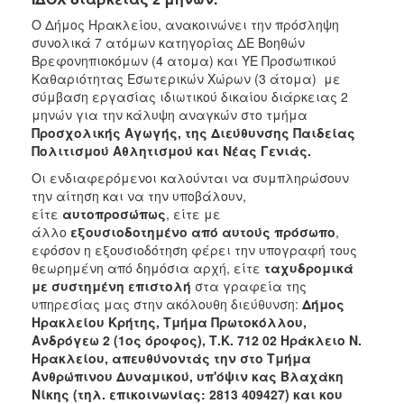
Ο Δήμος Ηρακλείου, ανακοινώνει την πρόσληψη
συνολικά 7 ατόμων κατηγορίας ΔΕ Βοηθών
Βρεφονηπιοκόμων (4 ατομα) και ΥΕ Προσωπικού
Καθαριότητας Εσωτερικών Χώρων (3 άτομα) με
σύμβαση εργασίας ιδιωτικού δικαίου διάρκειας 2
μηνών για την κάλυψη αναγκών στο τμήμα
Προσχολικής Αγωγής, της Διεύθυνσης Παιδείας
Πολιτισμού Αθλητισμού και Νέας Γενιάς.
Οι ενδιαφερόμενοι καλούνται να συμπληρώσουν
την αίτηση και να την υποβάλουν,
είτε
αυτοπροσώπως
, είτε με
άλλο
εξουσιοδοτημένο από αυτούς πρόσωπο
,
εφόσον η εξουσιοδότηση φέρει την υπογραφή τους
θεωρημένη από δημόσια αρχή, είτε
ταχυδρομικά
με συστημένη επιστολή
στα γραφεία της
υπηρεσίας μας στην ακόλουθη διεύθυνση:
Δήμος
Ηρακλείου Κρήτης, Τμήμα Πρωτοκόλλου,
Ανδρόγεω 2 (1ος όροφος), Τ.Κ. 712 02 Ηράκλειο Ν.
Ηρακλείου, απευθύνοντάς την στο Τμήμα
Ανθρώπινου Δυναμικού, υπ'όψιν κας Βλαχάκη
Νίκης (τηλ. επικοινωνίας: 2813 409427) και κου