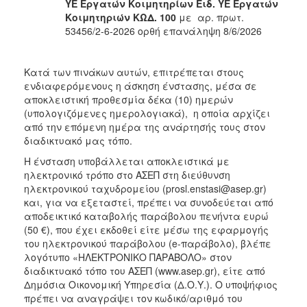
ΥΕ Εργατών Κοιμητηρίων Ειδ. ΥΕ Εργατών
Κοιμητηριών
ΚΩΔ. 100
με αρ. πρωτ.
53456/2-6-2026 ορθή επανάληψη 8/6/2026
Κατά των πινάκων αυτών, επιτρέπεται στους
ενδιαφερόμενους η άσκηση ένστασης, μέσα σε
αποκλειστική προθεσμία δέκα (10) ημερών
(υπολογιζόμενες ημερολογιακά), η οποία αρχίζει
από την επόμενη ημέρα της ανάρτησής τους στον
διαδικτυακό μας τόπο.
Η ένσταση υποβάλλεται αποκλειστικά με
ηλεκτρονικό τρόπο στο ΑΣΕΠ στη διεύθυνση
ηλεκτρονικού ταχυδρομείου (prosl.enstasi@asep.gr)
και, για να εξεταστεί, πρέπει να συνοδεύεται από
αποδεικτικό καταβολής παράβολου πενήντα ευρώ
(50 €), που έχει εκδοθεί είτε μέσω της εφαρμογής
του ηλεκτρονικού παράβολου (e-παράβολο), βλέπε
λογότυπο «ΗΛΕΚΤΡΟΝΙΚΟ ΠΑΡΑΒΟΛΟ» στον
διαδικτυακό τόπο του ΑΣΕΠ (www.asep.gr), είτε από
Δημόσια Οικονομική Υπηρεσία (Δ.Ο.Υ.). Ο υποψήφιος
πρέπει να αναγράψει τον κωδικό/αριθμό του