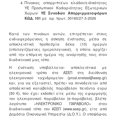
Πίνακας απορριπτέων κλάδου/ειδικότητας
ΥΕ Προσωπικού Καθαριότητας Εξωτερικών
Χώρων/
ΥΕ Συνοδών Απορριμματοφόρων
ΚΩΔ. 101
με αρ. πρωτ. 30160/27-3-2026
Κατά των πινάκων αυτών, επιτρέπεται στους
ενδιαφερόμενους η άσκηση ένστασης, μέσα σε
αποκλειστική προθεσμία δέκα (10) ημερών
(υπολογιζόμενες ημερολογιακά), η οποία αρχίζει
από την επόμενη ημέρα της ανάρτησής τους στον
διαδικτυακό μας τόπο.
Η ένσταση υποβάλλεται αποκλειστικά με
ηλεκτρονικό τρόπο στο ΑΣΕΠ στη διεύθυνση
ηλεκτρονικού ταχυδρομείου (prosl.enstasi@asep.gr)
και, για να εξεταστεί, πρέπει να συνοδεύεται από
αποδεικτικό καταβολής παράβολου πενήντα ευρώ
(50 €), που έχει εκδοθεί είτε μέσω της εφαρμογής
του ηλεκτρονικού παράβολου (e-παράβολο), βλέπε
λογότυπο «ΗΛΕΚΤΡΟΝΙΚΟ ΠΑΡΑΒΟΛΟ» στον
διαδικτυακό τόπο του ΑΣΕΠ (www.asep.gr), είτε από
Δημόσια Οικονομική Υπηρεσία (Δ.Ο.Υ.). Ο υποψήφιος