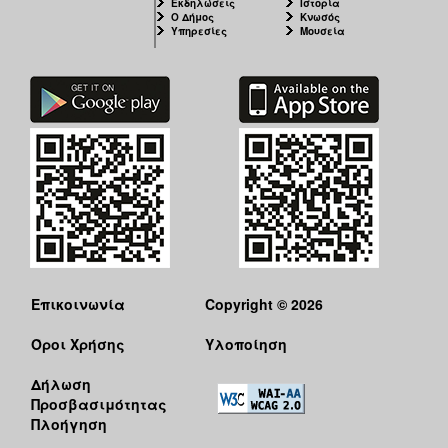
Εκδηλώσεις
Ιστορία
Ο Δήμος
Κνωσός
Υπηρεσίες
Μουσεία
Ο
ΤΟΠΟΣ
ΜΑΣ
Ο
ΔΗΜΟΣ
ΠΟΛΙΤΙΣΜΟΣ
Επικοινωνία
Copyright © 2026
Όροι Χρήσης
Υλοποίηση
Δήλωση
Προσβασιμότητας
Πλοήγηση