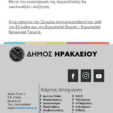
Μετά την ολοκλήρωση της παρουσίασης θα
Ιατρείο
ακολουθήσει συζήτηση.
Ξενώνας
Φιλοξενίας
Γυναικών
Η λειτουργία του Ξενώνα συγχρηματοδοτείται από
την Ελλάδα και την Ευρωπαϊκή Ένωση – Ευρωπαϊκό
Δράσεις
Κοινωνικό Ταμείο.
Κέντρο
Κοινότητας
Κοινωνικό
Φαρμακείο
Κοινωνικό
Παντοπωλείο
Ισότητα
των
Φύλων
Χάρτης Ιστοχώρου
Υγεία
Αγίου Τίτου 1,
Δελτία Τύπου
Κ.Ε.Π.
Τ.Κ. 71202,
Αυτόματοι
Ανακοινώσεις
Τηλέφωνα
Ηράκλειο
Διαγωνισμοί
e-Υπηρεσίες
Απινιδωτές
Τηλ.: 2813-409000
Προσλήψεις
e-Αιτήματα
email:
info@heraklion.gr
Διαβουλεύσεις
Η Πόλη