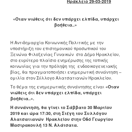
Ηράκλειο 29-03-2019
Κοινοτικής
Φροντίδας
(Κ.Α.Π.Η.)
«Όταν νιώθεις ότι δεν υπάρχει ελπίδα, υπάρχει
Κέντρα
βοήθεια..»
Δημιουργικής
Απασχόλησης
Παιδιών
Η Αντιδημαρχία Κοινωνικής Πολιτικής με την
(Κ.Δ.Α.Π.)
υποστήριξη του επιστημονικού προσωπικού του
Ξενώνα Φιλοξενίας Γυναικών στο Δήμο Ηρακλείου,
Κέντρα
στο ευρύτερο πλαίσιο ενημέρωσης της τοπικής
Ημερήσιας
κοινωνίας για την πρόληψη της ενδοοικογενειακής
Φροντίδας
βίας, θα πραγματοποιήσει ενημερωτική συνάντηση –
Ηλικιωμένων
ομιλία στον Σύλλογο Αλατσατιανών Ηρακλείου.
(Κ.Η.Φ.Η.)
Το θέμα της ενημερωτικής συνάντησης είναι
«Όταν
Κ.Δ.Α.Π.Α.μεΑ.
νιώθεις ότι δεν υπάρχει ελπίδα, υπάρχει
Αδειοδότηση
βοήθεια..».
&
Η συνάντηση, θα γίνει το Σάββατο 30 Μαρτίου
Έλεγχος
2019 και ώρα 17:30, στη Στέγη του Συλλόγου
Βρεφονηπιακών
Αλατσατιανών Ηρακλείου στην Οδό Γεωργίου
Σταθμών
Μαστρακουλή 13 Ν. Αλάτσατα.
Δημοτικό