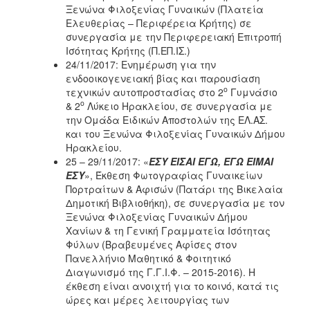
Ξενώνα Φιλοξενίας Γυναικών (Πλατεία
Ελευθερίας – Περιφέρεια Κρήτης) σε
συνεργασία με την Περιφερειακή Επιτροπή
Ισότητας Κρήτης (Π.ΕΠ.ΙΣ.)
24/11/2017: Ενημέρωση για την
ενδοοικογενειακή βίας και παρουσίαση
ο
τεχνικών αυτοπροστασίας στο 2
Γυμνάσιο
ο
& 2
Λύκειο Ηρακλείου, σε συνεργασία με
την Ομάδα Ειδικών Αποστολών της ΕΛ.ΑΣ.
και του Ξενώνα Φιλοξενίας Γυναικών Δήμου
Ηρακλείου.
25 – 29/11/2017: «
ΕΣΥ ΕΙΣΑΙ ΕΓΩ, ΕΓΩ ΕΙΜΑΙ
ΕΣΥ
», Έκθεση Φωτογραφίας Γυναικείων
Πορτραίτων & Αφισών (Πατάρι της Βικελαία
Δημοτική Βιβλιοθήκη), σε συνεργασία με τον
Ξενώνα Φιλοξενίας Γυναικών Δήμου
Χανίων & τη Γενική Γραμματεία Ισότητας
Φύλων (Βραβευμένες Αφίσες στον
Πανελλήνιο Μαθητικό & Φοιτητικό
Διαγωνισμό της Γ.Γ.Ι.Φ. – 2015-2016). Η
έκθεση είναι ανοιχτή για το κοινό, κατά τις
ώρες και μέρες λειτουργίας των