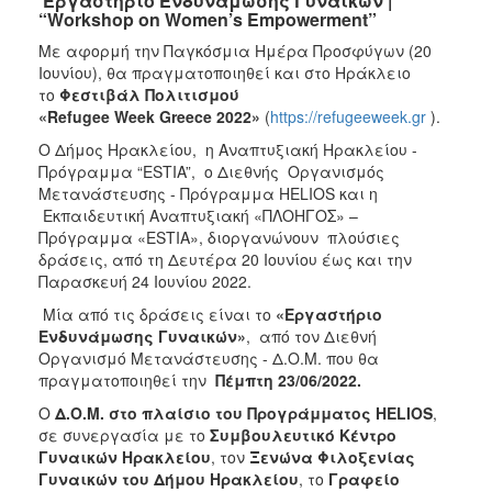
'Εργαστήριο Ενδυνάμωσης Γυναικών'|
“Workshop on Women’s Empowerment”
Με αφορμή την Παγκόσμια Ημέρα Προσφύγων (20
Ιουνίου), θα πραγματοποιηθεί και στο Ηράκλειο
το
Φεστιβάλ Πολιτισμού
«
Refugee
Week
Greece
2022»
(
https://refugeeweek.gr
).
Ο Δήμος Ηρακλείου, η Αναπτυξιακή Ηρακλείου -
Πρόγραμμα “ESTIA”, ο Διεθνής Οργανισμός
Μετανάστευσης - Πρόγραμμα HELIOS και η
Εκπαιδευτική Αναπτυξιακή «ΠΛΟΗΓΟΣ» –
Πρόγραμμα «ESTIA», διοργανώνουν πλούσιες
δράσεις, από τη Δευτέρα 20 Ιουνίου έως και την
Παρασκευή 24 Ιουνίου 2022.
Μία από τις δράσεις είναι το
«Εργαστήριο
Ενδυνάμωσης Γυναικών»
, από τον Διεθνή
Οργανισμό Μετανάστευσης - Δ.Ο.Μ. που θα
πραγματοποιηθεί την
Πέμπτη 23/06/2022.
Ο
Δ.Ο.Μ. στο πλαίσιο του Προγράμματος HELIOS
,
σε συνεργασία με το
Συμβουλευτικό Κέντρο
Γυναικών Ηρακλείου
, τον
Ξενώνα Φιλοξενίας
Γυναικών του Δήμου Ηρακλείου
, το
Γραφείο