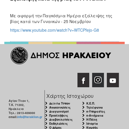
Με αφορμή την Παγκόσμια Ημέρα εξάλειψης της
βίας κατά των Γυναικών - 25 Νοεμβρίου
https://www.youtube.com/watch?v=WTCPfejo-G8
Χάρτης Ιστοχώρου
Αγίου Τίτου 1,
Δελτία Τύπου
Κ.Ε.Π.
Τ.Κ. 71202,
Ανακοινώσεις
Τηλέφωνα
Ηράκλειο
Διαγωνισμοί
e-Υπηρεσίες
Τηλ.: 2813-409000
Προσλήψεις
e-Αιτήματα
email:
info@heraklion.gr
Διαβουλεύσεις
Η Πόλη
Εκδηλώσεις
Ιστορία
Ο Δήμος
Κνωσός