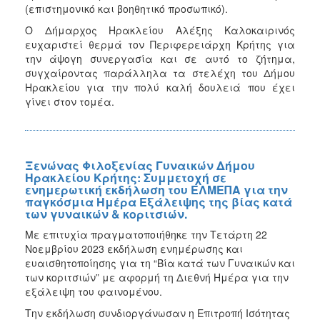
(επιστημονικό και βοηθητικό προσωπικό).
Ιατρείο
Ο Δήμαρχος Ηρακλείου Αλέξης Καλοκαιρινός
Ξενώνας
ευχαριστεί θερμά τον Περιφερειάρχη Κρήτης για
Φιλοξενίας
την άψογη συνεργασία και σε αυτό το ζήτημα,
Γυναικών
συγχαίροντας παράλληλα τα στελέχη του Δήμου
Δράσεις
Ηρακλείου για την πολύ καλή δουλειά που έχει
γίνει στον τομέα.
Κέντρο
Κοινότητας
Κοινωνικό
Φαρμακείο
Ξενώνας Φιλοξενίας Γυναικών Δήμου
Κοινωνικό
Ηρακλείου Κρήτης: Συμμετοχή σε
ενημερωτική εκδήλωση του ΕΛΜΕΠΑ για την
Παντοπωλείο
παγκόσμια Ημέρα Εξάλειψης της βίας κατά
Ισότητα
των γυναικών & κοριτσιών.
των
Με επιτυχία πραγματοποιήθηκε την Τετάρτη 22
Φύλων
Νοεμβρίου 2023 εκδήλωση ενημέρωσης και
Υγεία
ευαισθητοποίησης για τη “Βία κατά των Γυναικών και
των κοριτσιών” με αφορμή τη Διεθνή Ημέρα για την
Αυτόματοι
εξάλειψη του φαινομένου.
Απινιδωτές
Την εκδήλωση συνδιοργάνωσαν η Επιτροπή Ισότητας