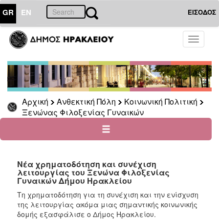
GR
EN
ΕΙΣΟΔΟΣ
ΑΝΘΕΚΤΙΚΗ
Toggle
ΠΟΛΗ
navigati
Κοινωνική
Πολιτική
Νέα
-
Αρχική
Ανθεκτική Πόλη
Κοινωνική Πολιτική
Ανακοινώσεις
Ξενώνας Φιλοξενίας Γυναικών
Επιδόματα
&
Παροχές
για
Οικονομική
Νέα χρηματοδότηση και συνέχιση
Αδυναμία
λειτουργίας του Ξενώνα Φιλοξενίας
Γυναικών Δήμου Ηρακλείου
&
Φυσικές
Τη χρηματοδότηση για τη συνέχιση και την ενίσχυση
Καταστροφές
της λειτουργίας ακόμα μιας σημαντικής κοινωνικής
δομής εξασφάλισε ο Δήμος Ηρακλείου.
Κέντρα