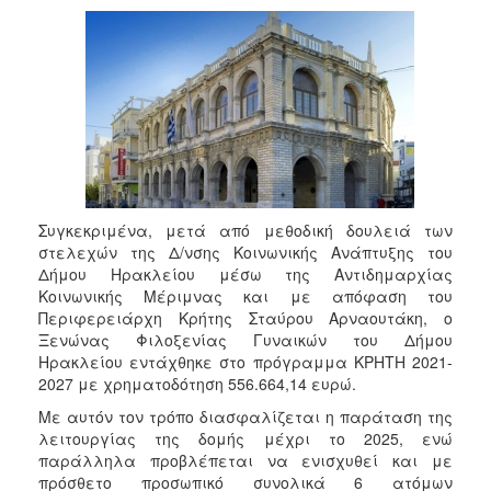
Κοινοτικής
Φροντίδας
(Κ.Α.Π.Η.)
Κέντρα
Δημιουργικής
Απασχόλησης
Παιδιών
(Κ.Δ.Α.Π.)
Κέντρα
Συγκεκριμένα, μετά από μεθοδική δουλειά των
Ημερήσιας
στελεχών της Δ/νσης Κοινωνικής Ανάπτυξης του
Φροντίδας
Δήμου Ηρακλείου μέσω της Αντιδημαρχίας
Ηλικιωμένων
Κοινωνικής Μέριμνας και με απόφαση του
(Κ.Η.Φ.Η.)
Περιφερειάρχη Κρήτης Σταύρου Αρναουτάκη, ο
Κ.Δ.Α.Π.Α.μεΑ.
Ξενώνας Φιλοξενίας Γυναικών του Δήμου
Ηρακλείου εντάχθηκε στο πρόγραμμα ΚΡΗΤΗ 2021-
Αδειοδότηση
2027 με χρηματοδότηση 556.664,14 ευρώ.
&
Έλεγχος
Με αυτόν τον τρόπο διασφαλίζεται η παράταση της
Βρεφονηπιακών
λειτουργίας της δομής μέχρι το 2025, ενώ
Σταθμών
παράλληλα προβλέπεται να ενισχυθεί και με
πρόσθετο προσωπικό συνολικά 6 ατόμων
Δημοτικό