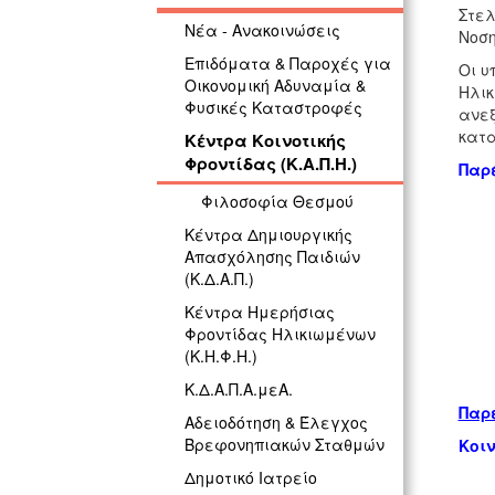
Στελ
Νέα - Ανακοινώσεις
Νοση
Επιδόματα & Παροχές για
Οι υ
Οικονομική Αδυναμία &
Ηλικ
Φυσικές Καταστροφές
ανεξ
κατα
Κέντρα Κοινοτικής
Φροντίδας (Κ.Α.Π.Η.)
Παρέ
Φιλοσοφία Θεσμού
Κέντρα Δημιουργικής
Απασχόλησης Παιδιών
(Κ.Δ.Α.Π.)
Κέντρα Ημερήσιας
Φροντίδας Ηλικιωμένων
(Κ.Η.Φ.Η.)
Κ.Δ.Α.Π.Α.μεΑ.
Παρε
Αδειοδότηση & Έλεγχος
Βρεφονηπιακών Σταθμών
Κοι
Δημοτικό Ιατρείο