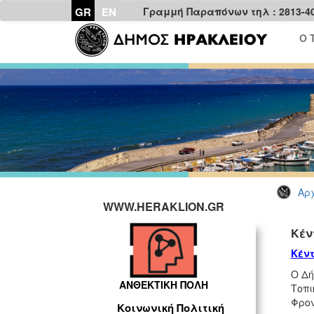
GR
EN
Γραμμή Παραπόνων τηλ : 2813-4
Ο 
Αρχ
WWW.HERAKLION.GR
Κέν
Κέντ
Ο Δή
ΑΝΘΕΚΤΙΚΗ ΠΟΛΗ
Τοπι
Φρον
Κοινωνική Πολιτική