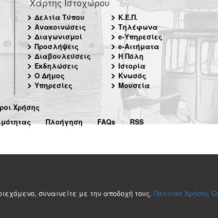
Χάρτης Ιστοχώρου
Δελτία Τύπου
Κ.Ε.Π.
Ανακοινώσεις
Τηλέφωνα
Διαγωνισμοί
e-Υπηρεσίες
Προσλήψεις
e-Αιτήματα
Διαβουλεύσεις
Η Πόλη
Εκδηλώσεις
Ιστορία
Ο Δήμος
Κνωσός
Υπηρεσίες
Μουσεία
ροι Χρήσης
ιμότητας
Πλοήγηση
FAQs
RSS
περιεχόμενο, συναινείτε με την αποδοχή τους.
Πολιτική Χρήσης C