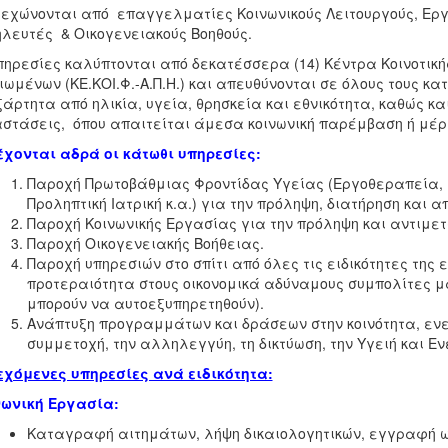
εχώνονται από επαγγελματίες Κοινωνικούς Λειτουργούς, Ερ
λευτές & Οικογενειακούς Βοηθούς.
πηρεσίες καλύπτονται από δεκατέσσερα (14) Κέντρα Κοινοτική
ιωμένων (ΚΕ.ΚΟΙ.Φ.-Α.Π.Η.) και απευθύνονται σε όλους τους κατ
άρτητα από ηλικία, υγεία, θρησκεία και εθνικότητα, καθώς κα
στάσεις, όπου απαιτείται άμεσα κοινωνική παρέμβαση ή μέρ
χονται αδρά οι κάτωθι υπηρεσίες:
Παροχή Πρωτοβάθμιας Φροντίδας Υγείας (Εργοθεραπεία, Μ
Προληπτική Ιατρική κ.α.) για την πρόληψη, διατήρηση και 
Παροχή Κοινωνικής Εργασίας για την πρόληψη και αντιμε
Παροχή Οικογενειακής Βοήθειας.
Παροχή υπηρεσιών στο σπίτι από όλες τις ειδικότητες της 
προτεραιότητα στους οικονομικά αδύναμους συμπολίτες μας
μπορούν να αυτοεξυπηρετηθούν).
Ανάπτυξη προγραμμάτων και δράσεων στην κοινότητα, ενερ
συμμετοχή, την αλληλεγγύη, τη δικτύωση, την Υγειή και Εν
χόμενες υπηρεσίες ανά ειδικότητα:
νωνική Εργασία:
Καταγραφή αιτημάτων, λήψη δικαιολογητικών, εγγραφή