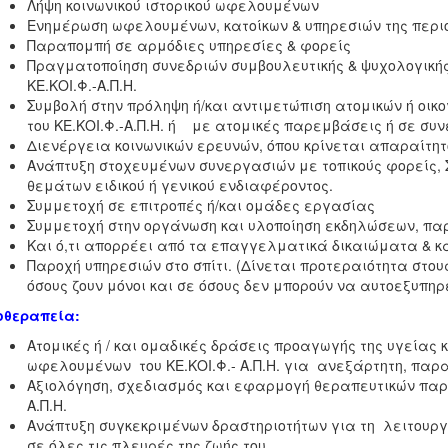
Λήψη κοινωνικού ιστορικού ωφελουμένων
Ενημέρωση ωφελουμένων, κατοίκων & υπηρεσιών της περι
Παραπομπή σε αρμόδιες υπηρεσίες & φορείς
Πραγματοποίηση συνεδριών συμβουλευτικής & ψυχολογικής
ΚΕ.ΚΟΙ.Φ.-Α.Π.Η.
Συμβολή στην πρόληψη ή/και αντιμετώπιση ατομικών ή ο
του ΚΕ.ΚΟΙ.Φ.-Α.Π.Η. ή με ατομικές παρεμβάσεις ή σε συ
Διενέργεια κοινωνικών ερευνών, όπου κρίνεται απαραίτητ
Ανάπτυξη στοχευμένων συνεργασιών με τοπικούς φορείς, 
θεμάτων ειδικού ή γενικού ενδιαφέροντος.
Συμμετοχή σε επιτροπές ή/και ομάδες εργασίας
Συμμετοχή στην οργάνωση και υλοποίηση εκδηλώσεων, παρ
Και ό,τι απορρέει από τα επαγγελματικά δικαιώματα & κα
Παροχή υπηρεσιών στο σπίτι. (Δίνεται προτεραιότητα στο
όσους ζουν μόνοι και σε όσους δεν μπορούν να αυτοεξυπηρ
οθεραπεία:
Ατομικές ή / και ομαδικές δράσεις προαγωγής της υγείας 
ωφελουμένων του ΚΕ.ΚΟΙ.Φ.- Α.Π.Η. για ανεξάρτητη, παραγ
Αξιολόγηση, σχεδιασμός και εφαρμογή θεραπευτικών παρ
Α.Π.Η.
Ανάπτυξη συγκεκριμένων δραστηριοτήτων για τη λειτουρ
σε όλες τις πλευρές της ζωής του.