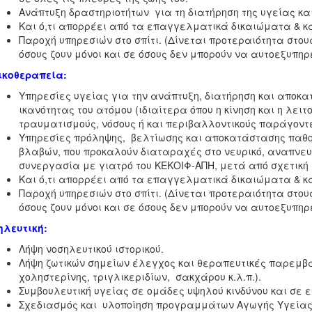
Ανάπτυξη δραστηριοτήτων για τη διατήρηση της υγείας κα
Και ό,τι απορρέει από τα επαγγελματικά δικαιώματα & κα
Παροχή υπηρεσιών στο σπίτι. (Δίνεται προτεραιότητα στο
όσους ζουν μόνοι και σε όσους δεν μπορούν να αυτοεξυπηρ
ικοθεραπεία:
Υπηρεσίες υγείας για την ανάπτυξη, διατήρηση και αποκατ
ικανότητας του ατόμου (ιδιαίτερα όπου η κίνηση και η λει
τραυματισμούς, νόσους ή και περιβαλλοντικού
Υπηρεσίες πρόληψης, βελτίωσης και αποκατάστασης παθ
βλαβών, που προκαλούν διαταραχές στο νευρικό, αναπνευ
συνεργασία με γιατρό του ΚΕΚΟΙΦ-ΑΠΗ, μετά από σχετική 
Και ό,τι απορρέει από τα επαγγελματικά δικαιώματα & κα
Παροχή υπηρεσιών στο σπίτι. (Δίνεται προτεραιότητα στο
όσους ζουν μόνοι και σε όσους δεν μπορούν να αυτοεξυπηρ
ηλευτική:
Λήψη νοσηλευτικού ιστορικού.
Λήψη ζωτικών σημείων έλεγχος και θεραπευτικές παρεμβ
χοληστερίνης, τριγλικεριδίων, σακχάρου κ.λ.π.).
Συμβουλευτική υγείας σε ομάδες υψηλού κινδύνου και σε 
Σχεδιασμός και υλοποίηση προγραμμάτων Αγωγής Υγείας 