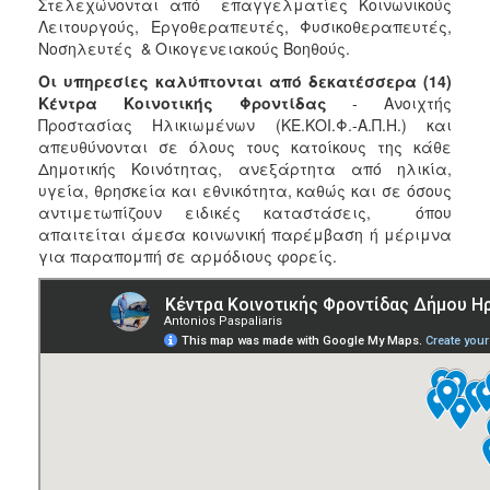
Στελεχώνονται από επαγγελματίες Κοινωνικούς
Κοινοτικής
Λειτουργούς, Εργοθεραπευτές, Φυσικοθεραπευτές,
Φροντίδας
Νοσηλευτές & Οικογενειακούς Βοηθούς.
(Κ.Α.Π.Η.)
Οι υπηρεσίες καλύπτονται από δεκατέσσερα (14)
Φιλοσοφία
Κέντρα Κοινοτικής Φροντίδας
- Ανοιχτής
Θεσμού
Προστασίας Ηλικιωμένων (ΚΕ.ΚΟΙ.Φ.-Α.Π.Η.) και
απευθύνονται σε όλους τους κατοίκους της κάθε
Κέντρα
Δημοτικής Κοινότητας, ανεξάρτητα από ηλικία,
Δημιουργικής
υγεία, θρησκεία και εθνικότητα, καθώς και σε όσους
Απασχόλησης
αντιμετωπίζουν ειδικές καταστάσεις, όπου
Παιδιών
απαιτείται άμεσα κοινωνική παρέμβαση ή μέριμνα
(Κ.Δ.Α.Π.)
για παραπομπή σε αρμόδιους φορείς.
Κέντρα
Ημερήσιας
Φροντίδας
Ηλικιωμένων
(Κ.Η.Φ.Η.)
Κ.Δ.Α.Π.Α.μεΑ.
Αδειοδότηση
&
Έλεγχος