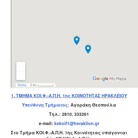
Βρεφονηπιακών
Σταθμών
Δημοτικό
Ιατρείο
Ξενώνας
Φιλοξενίας
Γυναικών
Κέντρο
Κοινότητας
Κοινωνικό
Φαρμακείο
Κοινωνικό
Παντοπωλείο
1. ΤΜΗΜΑ ΚΟΙ.Φ.-Α.Π.Η. 1ης ΚΟΙΝΟΤΗΤΑΣ ΗΡΑΚΛΕΙΟΥ
Ισότητα
Υπεύθυνη Τμήματος:
Αγοράκη Θεοπούλα
των
Φύλων
Τηλ.:
2810. 333261
Υγεία
e-mail:
kekoif1@heraklion.gr
Αυτόματοι
Στο Τμήμα ΚΟΙ.Φ.-Α.Π.Η. 1ης Κοινότητας υπάγονται
Απινιδωτές