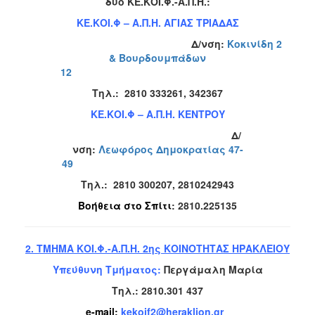
δύο ΚΕ.ΚΟΙ.Φ.-Α.Π.Η.:
ΚΕ.ΚΟΙ.Φ – Α.Π.Η. ΑΓΙΑΣ ΤΡΙΑΔΑΣ
Δ/νση:
Κοκινίδη 2
&
Βουρδουμπάδων
Ο
12
ΤΟΠΟΣ
ΜΑΣ
Tηλ.:
2810 333261, 342367
ΚΕ.ΚΟΙ.Φ – Α.Π.Η. ΚΕΝΤΡΟΥ
Ο
ΔΗΜΟΣ
Δ/
νση:
Λεωφόρος
Δημοκρατίας 47-
ΠΟΛΙΤΙΣΜΟΣ
49
Tηλ.:
2810 300207, 2810242943
Βοήθεια στο Σπίτι
: 2810.225135
2. ΤΜΗΜΑ ΚΟΙ.Φ.-Α.Π.Η. 2ης ΚΟΙΝΟΤΗΤΑΣ ΗΡΑΚΛΕΙΟΥ
Υπεύθυνη Τμήματος:
Περγάμαλη Μαρία
Τηλ.:
2810.301 437
e-mail:
kekoif2@heraklion.gr