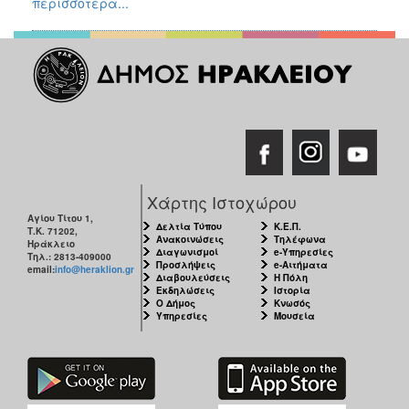
περισσότερα...
Χάρτης Ιστοχώρου
Αγίου Τίτου 1,
Δελτία Τύπου
Κ.Ε.Π.
Τ.Κ. 71202,
Ανακοινώσεις
Τηλέφωνα
Ηράκλειο
Διαγωνισμοί
e-Υπηρεσίες
Τηλ.: 2813-409000
Προσλήψεις
e-Αιτήματα
email:
info@heraklion.gr
Διαβουλεύσεις
Η Πόλη
Εκδηλώσεις
Ιστορία
Ο Δήμος
Κνωσός
Υπηρεσίες
Μουσεία