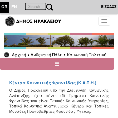
GR
EN
ΕΙΣΟΔΟΣ
ΑΝΘΕΚΤΙΚΗ
Toggle
ΠΟΛΗ
navigati
Κοινωνική
Πολιτική
Νέα
-
Αρχική
Ανθεκτική Πόλη
Κοινωνική Πολιτική
Ανακοινώσεις
Επιδόματα
&
Παροχές
για
Κέντρα Κοινοτικής Φροντίδας (Κ.Α.Π.Η.)
Οικονομική
Ο Δήμος Ηρακλείου υπό την Διεύθυνση Κοινωνικής
Αδυναμία
Ανάπτυξης, έχει πέντε (5) Τμήματα Κοινοτικής
&
Φροντίδας που είναι Τοπικές Κοινωνικές Υπηρεσίες,
Φυσικές
Τοπικά Κοινοτικά Αναπτυξιακά Κέντρα και Τοπικές
Καταστροφές
Μονάδες Πρωτοβάθμιας Φροντίδας Υγείας.
Κέντρα