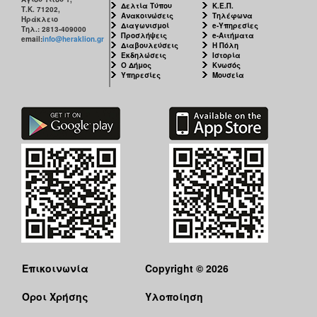
Δελτία Τύπου
Κ.Ε.Π.
Τ.Κ. 71202,
Ανακοινώσεις
Τηλέφωνα
Ηράκλειο
Διαγωνισμοί
e-Υπηρεσίες
Τηλ.: 2813-409000
Προσλήψεις
e-Αιτήματα
email:
info@heraklion.gr
Διαβουλεύσεις
Η Πόλη
Εκδηλώσεις
Ιστορία
Ο Δήμος
Κνωσός
Υπηρεσίες
Μουσεία
Επικοινωνία
Copyright © 2026
Όροι Χρήσης
Υλοποίηση