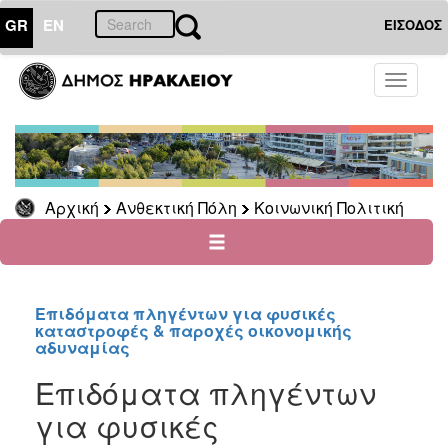
GR
EN
ΕΙΣΟΔΟΣ
ΑΝΘΕΚΤΙΚΗ
Toggle
ΠΟΛΗ
navigati
Κοινωνική
Πολιτική
Νέα
-
Αρχική
Ανθεκτική Πόλη
Κοινωνική Πολιτική
Ανακοινώσεις
Επιδόματα
&
Παροχές
για
Επιδόματα πληγέντων για φυσικές
καταστροφές & παροχές οικονομικής
Οικονομική
αδυναμίας
Αδυναμία
&
Επιδόματα πληγέντων
Φυσικές
για φυσικές
Καταστροφές