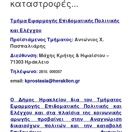
καταστροφές...
Κέντρα
Κοινοτικής
Φροντίδας
(Κ.Α.Π.Η.)
Τμήμα Εφαρμογής Επιδοματικής Πολιτικής
Κέντρα
και Ελέγχου
Δημιουργικής
Απασχόλησης
Προϊστάμενος Τμήματος:
Αντώνιος Χ.
Παιδιών
Πασπαλιάρης
(Κ.Δ.Α.Π.)
Διεύθυνση:
Μάχης Κρήτης & Ηφαίστου –
Κέντρα
71303 Ηράκλειο
Ημερήσιας
Τηλέφωνο:
Φροντίδας
2810. 009357
Ηλικιωμένων
email:
kprostasia@heraklion.gr
(Κ.Η.Φ.Η.)
Κ.Δ.Α.Π.Α.μεΑ.
Ο Δήμος Ηρακλείου δια του
Τμήματος
Αδειοδότηση
Εφαρμογής Επιδοματικής Πολιτικής και
&
Ελέγχου και στα πλαίσια της κοινωνικής
Έλεγχος
Βρεφονηπιακών
αρωγής προβαίνει στην
Αναγνώριση
Σταθμών
δικαιούχων πολιτών και την
καταβολή
Επιδομάτων Φυσικών