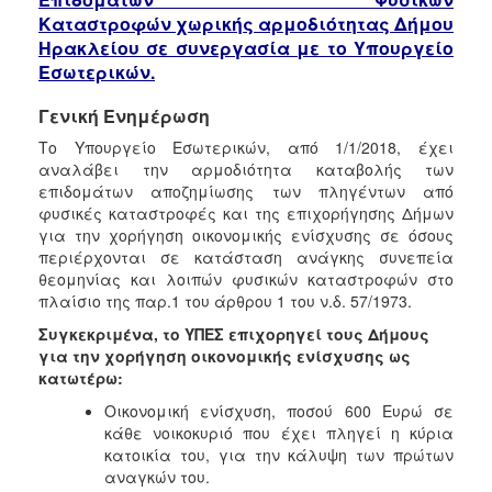
Δημοτικό
Καταστροφών
χωρικής αρμοδιότητας Δήμου
Ιατρείο
Ηρακλείου σε συνεργασία με το Υπουργείο
Ξενώνας
Εσωτερικών.
Φιλοξενίας
Γυναικών
Γενική Ενημέρωση
Κέντρο
Το Υπουργείο Εσωτερικών, από 1/1/2018, έχει
Κοινότητας
αναλάβει την αρμοδιότητα καταβολής των
Κοινωνικό
επιδομάτων αποζημίωσης των πληγέντων από
Φαρμακείο
φυσικές καταστροφές και της επιχορήγησης Δήμων
για την χορήγηση οικονομικής ενίσχυσης σε όσους
Κοινωνικό
περιέρχονται σε κατάσταση ανάγκης συνεπεία
Παντοπωλείο
θεομηνίας και λοιπών φυσικών καταστροφών στο
Ισότητα
πλαίσιο της παρ.1 του άρθρου 1 του ν.δ. 57/1973.
των
Συγκεκριμένα, το ΥΠΕΣ επιχορηγεί τους Δήμους
Φύλων
για την χορήγηση οικονομικής ενίσχυσης ως
Υγεία
κατωτέρω:
Αυτόματοι
Οικονομική ενίσχυση, ποσού 600 Ευρώ σε
Απινιδωτές
κάθε νοικοκυριό που έχει πληγεί η κύρια
κατοικία του, για την κάλυψη των πρώτων
αναγκών του.