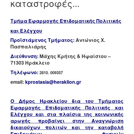
καταστροφές...
Κέντρα
Κοινοτικής
Φροντίδας
(Κ.Α.Π.Η.)
Τμήμα Εφαρμογής Επιδοματικής Πολιτικής
Κέντρα
και Ελέγχου
Δημιουργικής
Απασχόλησης
Προϊστάμενος Τμήματος:
Αντώνιος Χ.
Παιδιών
Πασπαλιάρης
(Κ.Δ.Α.Π.)
Διεύθυνση:
Μάχης Κρήτης & Ηφαίστου –
Κέντρα
71303 Ηράκλειο
Ημερήσιας
Τηλέφωνο:
Φροντίδας
2810. 009357
Ηλικιωμένων
email:
kprostasia@heraklion.gr
(Κ.Η.Φ.Η.)
Κ.Δ.Α.Π.Α.μεΑ.
Ο Δήμος Ηρακλείου δια του
Τμήματος
Αδειοδότηση
Εφαρμογής Επιδοματικής Πολιτικής και
&
Ελέγχου και στα πλαίσια της κοινωνικής
Έλεγχος
Βρεφονηπιακών
αρωγής προβαίνει στην
Αναγνώριση
Σταθμών
δικαιούχων πολιτών και την
καταβολή
Επιδομάτων Φυσικών