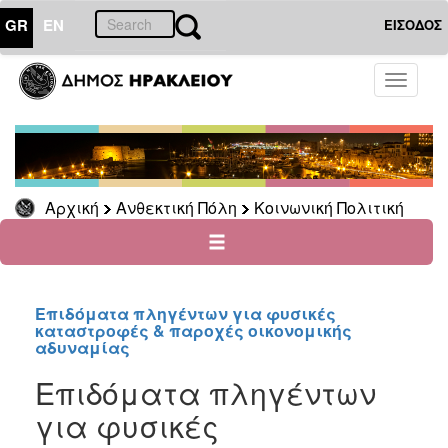
GR
EN
ΕΙΣΟΔΟΣ
ΑΝΘΕΚΤΙΚΗ
Toggle
ΠΟΛΗ
navigati
Κοινωνική
Πολιτική
Νέα
-
Αρχική
Ανθεκτική Πόλη
Κοινωνική Πολιτική
Ανακοινώσεις
Επιδόματα
&
Παροχές
για
Επιδόματα πληγέντων για φυσικές
καταστροφές & παροχές οικονομικής
Οικονομική
αδυναμίας
Αδυναμία
&
Επιδόματα πληγέντων
Φυσικές
για φυσικές
Καταστροφές