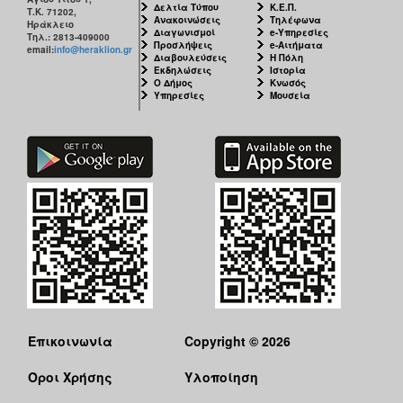
Δελτία Τύπου
Κ.Ε.Π.
Τ.Κ. 71202,
Ανακοινώσεις
Τηλέφωνα
Ηράκλειο
Διαγωνισμοί
e-Υπηρεσίες
Τηλ.: 2813-409000
Προσλήψεις
e-Αιτήματα
email:
info@heraklion.gr
Διαβουλεύσεις
Η Πόλη
Εκδηλώσεις
Ιστορία
Ο Δήμος
Κνωσός
Υπηρεσίες
Μουσεία
Επικοινωνία
Copyright © 2026
Όροι Χρήσης
Υλοποίηση