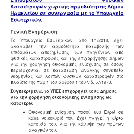
Δημοτικό
Καταστροφών
χωρικής αρμοδιότητας Δήμου
Ιατρείο
Ηρακλείου σε συνεργασία με το Υπουργείο
Ξενώνας
Εσωτερικών.
Φιλοξενίας
Γυναικών
Γενική Ενημέρωση
Κέντρο
Το Υπουργείο Εσωτερικών, από 1/1/2018, έχει
Κοινότητας
αναλάβει την αρμοδιότητα καταβολής των
Κοινωνικό
επιδομάτων αποζημίωσης των πληγέντων από
Φαρμακείο
φυσικές καταστροφές και της επιχορήγησης Δήμων
για την χορήγηση οικονομικής ενίσχυσης σε όσους
Κοινωνικό
περιέρχονται σε κατάσταση ανάγκης συνεπεία
Παντοπωλείο
θεομηνίας και λοιπών φυσικών καταστροφών στο
Ισότητα
πλαίσιο της παρ.1 του άρθρου 1 του ν.δ. 57/1973.
των
Συγκεκριμένα, το ΥΠΕΣ επιχορηγεί τους Δήμους
Φύλων
για την χορήγηση οικονομικής ενίσχυσης ως
Υγεία
κατωτέρω:
Αυτόματοι
Οικονομική ενίσχυση, ποσού 600 Ευρώ σε
Απινιδωτές
κάθε νοικοκυριό που έχει πληγεί η κύρια
κατοικία του, για την κάλυψη των πρώτων
αναγκών του.