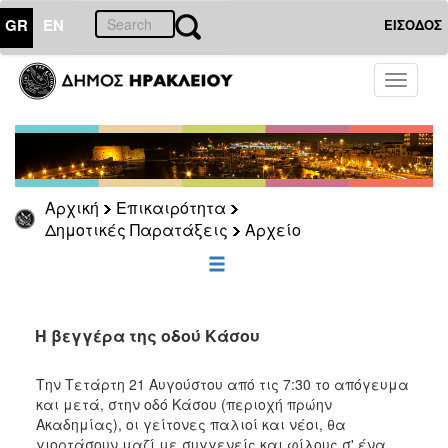
GR
EN
ΕΙΣΟΔΟΣ
ΕΠΙΚΑΙΡΟΤΗΤΑ
Toggle
navigati
Δημοτικές
Παρατάξεις
Αρχείο
Αρχική
Επικαιρότητα
Δημοτικές Παρατάξεις
Αρχείο
ΔΗΜΟΤΗΣ
ΕΠΙΣΚΕΠΤΗΣ
Η βεγγέρα της οδού Κάσου
ΗΡΑΚΛΕΙΟ
ΓΙΑ...
Την Τετάρτη 21 Αυγούστου από τις 7:30 το απόγευμα
και μετά, στην οδό Κάσου (περιοχή πρώην
Ακαδημίας), οι γείτονες παλιοί και νέοι, θα
γιορτάσουν μαζί με συγγενείς και φίλους σ' ένα