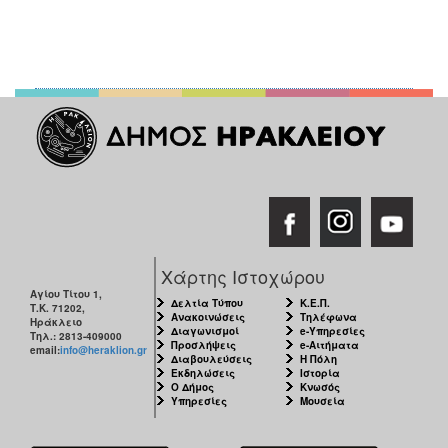
Χάρτης Ιστοχώρου
Αγίου Τίτου 1,
Δελτία Τύπου
Κ.Ε.Π.
Τ.Κ. 71202,
Ανακοινώσεις
Τηλέφωνα
Ηράκλειο
Διαγωνισμοί
e-Υπηρεσίες
Τηλ.: 2813-409000
Προσλήψεις
e-Αιτήματα
email:
info@heraklion.gr
Διαβουλεύσεις
Η Πόλη
Εκδηλώσεις
Ιστορία
Ο Δήμος
Κνωσός
Υπηρεσίες
Μουσεία