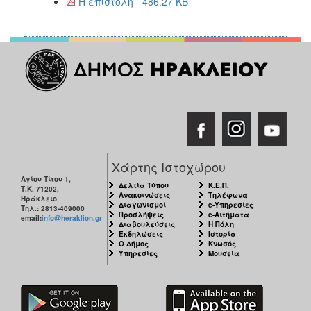
Η επιστολή - 486.27 KB
Χάρτης Ιστοχώρου
Αγίου Τίτου 1,
Δελτία Τύπου
Κ.Ε.Π.
Τ.Κ. 71202,
Ανακοινώσεις
Τηλέφωνα
Ηράκλειο
Διαγωνισμοί
e-Υπηρεσίες
Τηλ.: 2813-409000
Προσλήψεις
e-Αιτήματα
email:
info@heraklion.gr
Διαβουλεύσεις
Η Πόλη
Εκδηλώσεις
Ιστορία
Ο Δήμος
Κνωσός
Υπηρεσίες
Μουσεία