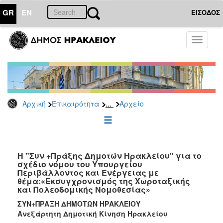
GR
EN
ΕΙΣΟΔΟΣ
ΕΠΙΚΑΙΡΟΤΗΤΑ
Toggle
navigati
Δημοτικές
Παρατάξεις
Αρχείο
...
Αρχική
Επικαιρότητα
Αρχείο
ΔΗΜΟΤΗΣ
ΕΠΙΣΚΕΠΤΗΣ
Η "Συν +Πράξης Δημοτών Ηρακλείου" για το
σχέδιο νόμου του Υπουργείου
Περιβάλλοντος και Ενέργειας με
ΗΡΑΚΛΕΙΟ
θέμα:«Εκσυγχρονισμός της Χωροταξικής
ΓΙΑ...
και Πολεοδομικής Νομοθεσίας»
ΣΥΝ+ΠΡΑΞΗ ΔΗΜΟΤΩΝ ΗΡΑΚΛΕΙΟΥ
Ανεξάρτητη
Δημοτική Κίνηση Ηρακλείου