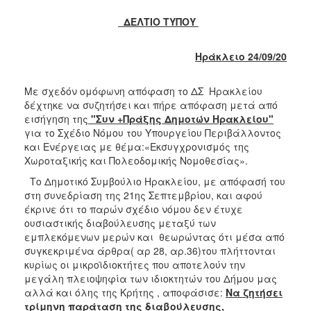
ΔΕΛΤΙΟ ΤΥΠΟΥ
Ηράκλειο 24/09/20
Με σχεδόν ομόφωνη απόφαση το ΔΣ Ηρακλείου
δέχτηκε να συζητήσει και πήρε απόφαση μετά από
εισήγηση της
"Συν +Πράξης Δημοτών Ηρακλείου"
για το Σχέδιο Νόμου του Υπουργείου Περιβάλλοντος
και Ενέργειας με θέμα:«Εκσυγχρονισμός της
Χωροταξικής και Πολεοδομικής Νομοθεσίας».
Το Δημοτικό Συμβούλιο Ηρακλείου, με απόφασή του
στη συνεδρίαση της 21ης Σεπτεμβρίου, και αφού
έκρινε ότι το παρών σχέδιο νόμου δεν έτυχε
ουσιαστικής διαβούλευσης μεταξύ των
εμπλεκόμενων μερών και θεωρώντας ότι μέσα από
συγκεκριμένα άρθρα( αρ 28, αρ.36)του πλήττονται
κυρίως οι μικροϊδιοκτήτες που αποτελούν την
μεγάλη πλειοψηφία των ιδιοκτητών του Δήμου μας
αλλά και όλης της Κρήτης , αποφάσισε:
Να ζητήσει
τρίμηνη παράταση της διαβούλευσης,