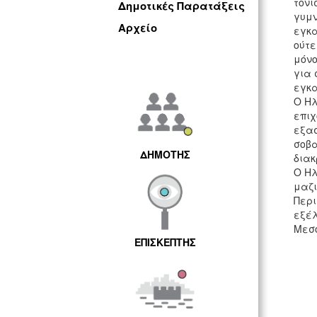
τόνι
Δημοτικές Παρατάξεις
γυμν
Αρχείο
εγκα
ούτε
μόνο
για 
εγκα
Ο Ηλ
επιχ
εξασ
σοβα
ΔΗΜΟΤΗΣ
διακ
Ο Ηλ
μαζι
Περι
εξέλ
Μεσο
ΕΠΙΣΚΕΠΤΗΣ