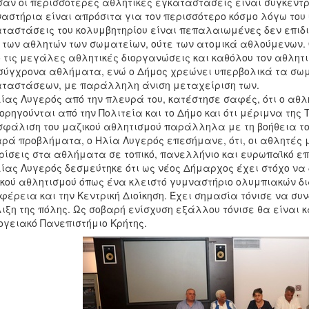
σαν οι περισσότερες αθλητικές εγκαταστάσεις είναι συγκεντρ
αστήρια είναι απρόσιτα για τον περισσότερο κόσμο λόγω του υ
ταστάσεις του κολυμβητηρίου είναι πεπαλαιωμένες δεν επιδι
 των αθλητών των σωματείων, ούτε των ατομικά αθλούμενων. 
 τις μεγάλες αθλητικές διοργανώσεις και καθόλου τον αθλητι
σύγχρονα αθλήματα, ενώ ο Δήμος χρεώνει υπερβολικά τα σωμ
ταστάσεων, με παράλληλη άνιση μεταχείριση των.
ίας Λυγερός από την πλευρά του, κατέστησε σαφές, ότι ο αθλ
ορηγούνται από την Πολιτεία και το Δήμο και ότι μέριμνα της Τ
φάλιση του μαζικού αθλητισμού παράλληλα με τη βοήθεια τ
ρά προβλήματα, ο Ηλία Λυγερός επεσήμανε, ότι, οι αθλητές 
ρίσεις στα αθλήματα σε τοπικό, πανελλήνιο και ευρωπαϊκό επ
ίας Λυγερός δεσμεύτηκε ότι ως νέος Δήμαρχος έχει στόχο να
κού αθλητισμού όπως ένα κλειστό γυμναστήριο ολυμπιακών δ
φέρεια και την Κεντρική Διοίκηση. Έχει σημασία τόνισε να συ
ιξη της πόλης. Ως σοβαρή ενίσχυση εξάλλου τόνισε θα είναι 
γειακό Πανεπιστήμιο Κρήτης.