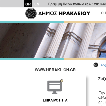
GR
EN
Γραμμή Παραπόνων τηλ : 2813-4
Ο 
Αρχ
WWW.HERAKLION.GR
Συζ
Την 
αθλη
ΕΠΙΚΑΙΡΟΤΗΤΑ
Δήμα