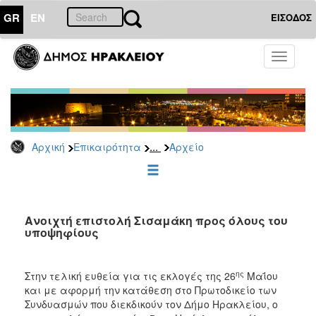
GR
EN
ΕΙΣΟΔΟΣ
ΕΠΙΚΑΙΡΟΤΗΤΑ
Toggle
navigati
Δημοτικές
Παρατάξεις
Αρχείο
...
Αρχική
Επικαιρότητα
Αρχείο
ΔΗΜΟΤΗΣ
ΕΠΙΣΚΕΠΤΗΣ
Ανοιχτή επιστολή Σισαμάκη προς όλους του
υποψηφίους
ΗΡΑΚΛΕΙΟ
ΓΙΑ...
ης
Στην τελική ευθεία για τις εκλογές της 26
Μαΐου
και με αφορμή την κατάθεση στο Πρωτοδικείο των
Συνδυασμών που διεκδικούν τον Δήμο Ηρακλείου, ο