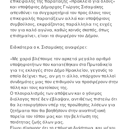
επικεφαλής της παράταξης «Ηράκλειο για όλους»
και υποψήφιος Δήμαρχος Γιώργος Σισαμάκης
απευθύνει τα συγχαρητήριά του προς όλους τους
επικεφαλής παρατάξεων αλλά και υποψήφιους
συμβούλους, εκφράζοντας παράλληλα τις ευχές
του για καλό αγώνα, καθώς κοινός σκοπός, όπως
επισημαίνει, είναι το συμφέρον του Δήμου.
Ειδικότερα ο κ. Σισαμάκης αναφέρει:
«Με χαρά βλέπουμε τον αρκετά μεγάλο αριθμό
υποψηφιοτήτων που κατατέθηκαν στο Πρωτοδικείο
για τις εκλογές στον Δήμο Ηρακλείου, γεγονός το
οποίο δείχνει πως, αν μη τι άλλο, υπάρχουν πολλοί
συνδημότες μας που επιθυμούν να προσφέρουν στην
πόλη και τους κατοίκους της.
Ο πλουραλισμός των απόψεων και ο γόνιμος
διάλογος ποτέ δεν έβλαψαν, αντιθέτως πιστεύω ότι
θα λειτουργήσουν υπέρ της προώθησης λύσεων για
ζητήματα που θα βοηθήσουν στην αναπτυξιακή
πορεία του τόπου μας και την βελτίωση της
ποιότητας ζωής όλων μας.
Είμαι σίγουρος ότι το επόμενο διάστημα, και μέχρι