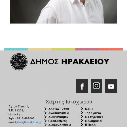
Χάρτης Ιστοχώρου
Αγίου Τίτου 1,
Δελτία Τύπου
Κ.Ε.Π.
Τ.Κ. 71202,
Ανακοινώσεις
Τηλέφωνα
Ηράκλειο
Διαγωνισμοί
e-Υπηρεσίες
Τηλ.: 2813-409000
Προσλήψεις
e-Αιτήματα
email:
info@heraklion.gr
Διαβουλεύσεις
Η Πόλη