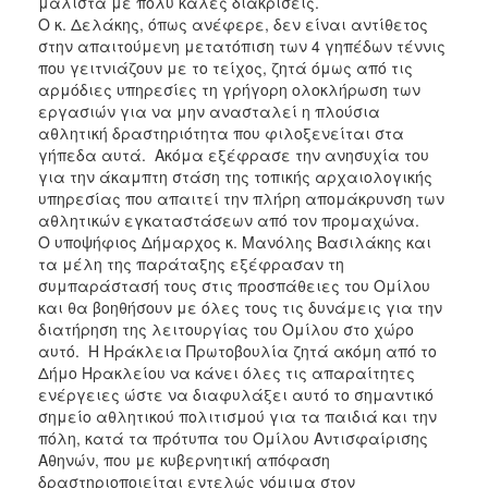
μάλιστα με πολύ καλές διακρίσεις.
Ο κ. Δελάκης, όπως ανέφερε, δεν είναι αντίθετος
στην απαιτούμενη μετατόπιση των 4 γηπέδων τέννις
που γειτνιάζουν με το τείχος, ζητά όμως από τις
αρμόδιες υπηρεσίες τη γρήγορη ολοκλήρωση των
εργασιών για να μην ανασταλεί η πλούσια
αθλητική δραστηριότητα που φιλοξενείται στα
γήπεδα αυτά. Ακόμα εξέφρασε την ανησυχία του
για την άκαμπτη στάση της τοπικής αρχαιολογικής
υπηρεσίας που απαιτεί την πλήρη απομάκρυνση των
αθλητικών εγκαταστάσεων από τον προμαχώνα.
Ο υποψήφιος Δήμαρχος κ. Μανόλης Βασιλάκης και
τα μέλη της παράταξης εξέφρασαν τη
συμπαράστασή τους στις προσπάθειες του Ομίλου
και θα βοηθήσουν με όλες τους τις δυνάμεις για την
διατήρηση της λειτουργίας του Ομίλου στο χώρο
αυτό. Η Ηράκλεια Πρωτοβουλία ζητά ακόμη από το
Δήμο Ηρακλείου να κάνει όλες τις απαραίτητες
ενέργειες ώστε να διαφυλάξει αυτό το σημαντικό
σημείο αθλητικού πολιτισμού για τα παιδιά και την
πόλη, κατά τα πρότυπα του Ομίλου Αντισφαίρισης
Αθηνών, που με κυβερνητική απόφαση
δραστηριοποιείται εντελώς νόμιμα στον