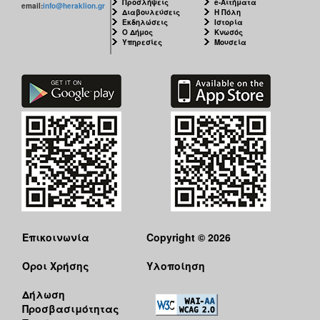
Προσλήψεις
e-Αιτήματα
email:
info@heraklion.gr
Διαβουλεύσεις
Η Πόλη
Εκδηλώσεις
Ιστορία
Ο Δήμος
Κνωσός
Υπηρεσίες
Μουσεία
Επικοινωνία
Copyright © 2026
Όροι Χρήσης
Υλοποίηση
Δήλωση
Προσβασιμότητας