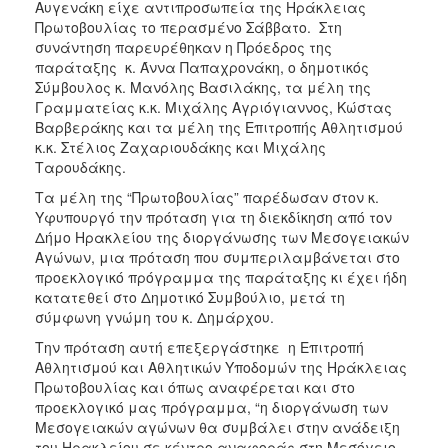
Αυγενάκη είχε αντιπροσωπεία της Ηράκλειας
Πρωτοβουλίας το περασμένο Σάββατο. Στη
συνάντηση παρευρέθηκαν η Πρόεδρος της
παράταξης κ. Άννα Παπαχρονάκη, ο δημοτικός
Σύμβουλος κ. Μανόλης Βασιλάκης, τα μέλη της
Γραμματείας κ.κ. Μιχάλης Αγριόγιαννος, Κώστας
Βαρβεράκης και τα μέλη της Επιτροπής Αθλητισμού
κ.κ. Στέλιος Ζαχαριουδάκης και Μιχάλης
Ταρουδάκης.
Τα μέλη της “Πρωτοβουλίας” παρέδωσαν στον κ.
Υφυπουργό την πρόταση για τη διεκδίκηση από τον
Δήμο Ηρακλείου της διοργάνωσης των Μεσογειακών
Αγώνων, μια πρόταση που συμπεριλαμβάνεται στο
προεκλογικό πρόγραμμα της παράταξης κι έχει ήδη
κατατεθεί στο Δημοτικό Συμβούλιο, μετά τη
σύμφωνη γνώμη του κ. Δημάρχου.
Την πρόταση αυτή επεξεργάστηκε η Επιτροπή
Αθλητισμού και Αθλητικών Υποδομών της Ηράκλειας
Πρωτοβουλίας και όπως αναφέρεται και στο
προεκλογικό μας πρόγραμμα, “η διοργάνωση των
Μεσογειακών αγώνων θα συμβάλει στην ανάδειξη
του Ηρακλείου σε κέντρο αναφοράς στη Μεσόγειο