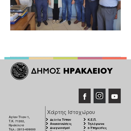
Χάρτης Ιστοχώρου
Αγίου Τίτου 1,
Δελτία Τύπου
Κ.Ε.Π.
Τ.Κ. 71202,
Ανακοινώσεις
Τηλέφωνα
Ηράκλειο
Διαγωνισμοί
e-Υπηρεσίες
Τηλ.: 2813-409000