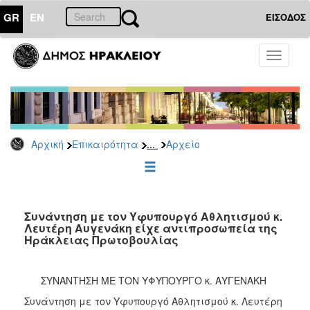
GR
EN
ΕΙΣΟΔΟΣ
ΕΠΙΚΑΙΡΟΤΗΤΑ
Toggle
navigati
Δημοτικές
Παρατάξεις
Αρχείο
...
Αρχική
Επικαιρότητα
Αρχείο
ΔΗΜΟΤΗΣ
ΕΠΙΣΚΕΠΤΗΣ
Συνάντηση με τον Υφυπουργό Αθλητισμού κ.
Λευτέρη Αυγενάκη είχε αντιπροσωπεία της
Ηράκλειας Πρωτοβουλίας
ΗΡΑΚΛΕΙΟ
ΓΙΑ...
ΣΥΝΑΝΤΗΣΗ ΜΕ ΤΟΝ ΥΦΥΠΟΥΡΓΟ κ. ΑΥΓΕΝΑΚΗ
Συνάντηση με τον Υφυπουργό Αθλητισμού κ. Λευτέρη