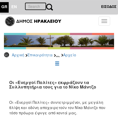
GR
EN
ΕΙΣΟΔΟΣ
ΕΠΙΚΑΙΡΟΤΗΤΑ
Toggle
navigati
Δημοτικές
Παρατάξεις
Αρχείο
...
Αρχική
Επικαιρότητα
Αρχείο
ΔΗΜΟΤΗΣ
ΕΠΙΣΚΕΠΤΗΣ
Οι «Ενεργοί Πολίτες» εκφράζουν τα
Συλλυπητήρια τους για το Νίκο Μάντζο
ΗΡΑΚΛΕΙΟ
ΓΙΑ...
Οι «Ενεργοί Πολίτες» συντετριμμένοι, με μεγάλη
θλίψη και οδύνη αποχαιρετούν τον Νίκο Μάντζο που
τόσο πρόωρα έφυγε από κοντά μας.