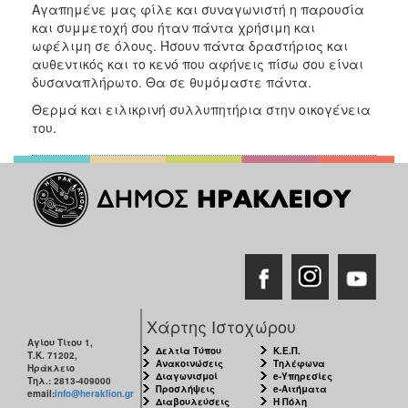
Αγαπημένε μας φίλε και συναγωνιστή η παρουσία
και συμμετοχή σου ήταν πάντα χρήσιμη και
ωφέλιμη σε όλους. Ήσουν πάντα δραστήριος και
αυθεντικός και το κενό που αφήνεις πίσω σου είναι
δυσαναπλήρωτο. Θα σε θυμόμαστε πάντα.
Θερμά και ειλικρινή συλλυπητήρια στην οικογένεια
του.
Χάρτης Ιστοχώρου
Αγίου Τίτου 1,
Δελτία Τύπου
Κ.Ε.Π.
Τ.Κ. 71202,
Ανακοινώσεις
Τηλέφωνα
Ηράκλειο
Διαγωνισμοί
e-Υπηρεσίες
Τηλ.: 2813-409000
Προσλήψεις
e-Αιτήματα
email:
info@heraklion.gr
Διαβουλεύσεις
Η Πόλη