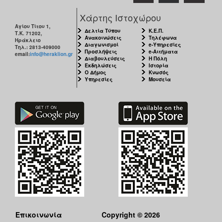
Χάρτης Ιστοχώρου
Αγίου Τίτου 1,
Δελτία Τύπου
Κ.Ε.Π.
Τ.Κ. 71202,
Ανακοινώσεις
Τηλέφωνα
Ηράκλειο
Διαγωνισμοί
e-Υπηρεσίες
Τηλ.: 2813-409000
Προσλήψεις
e-Αιτήματα
email:
info@heraklion.gr
Διαβουλεύσεις
Η Πόλη
Εκδηλώσεις
Ιστορία
Ο Δήμος
Κνωσός
Υπηρεσίες
Μουσεία
Επικοινωνία
Copyright © 2026