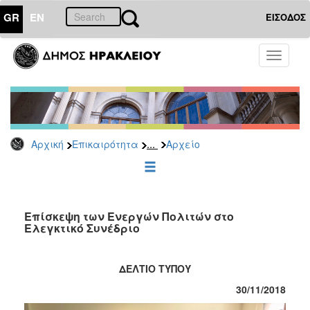
GR
EN
ΕΙΣΟΔΟΣ
ΕΠΙΚΑΙΡΟΤΗΤΑ
Toggle
navigati
Δημοτικές
Παρατάξεις
Αρχείο
...
Αρχική
Επικαιρότητα
Αρχείο
ΔΗΜΟΤΗΣ
ΕΠΙΣΚΕΠΤΗΣ
Επίσκεψη των Ενεργών Πολιτών στο
Ελεγκτικό Συνέδριο
ΗΡΑΚΛΕΙΟ
ΓΙΑ...
ΔΕΛΤΙΟ ΤΥΠΟΥ
30
/11/2018