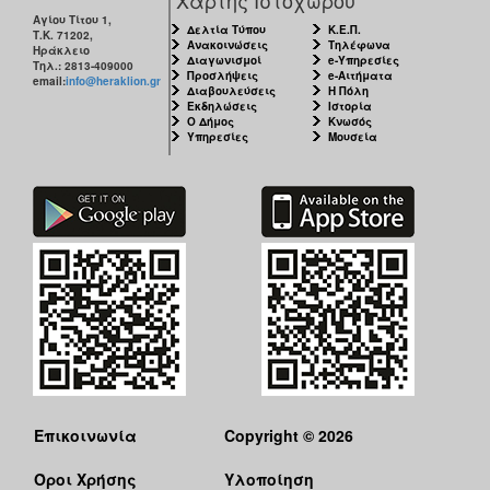
Αγίου Τίτου 1,
Δελτία Τύπου
Κ.Ε.Π.
Τ.Κ. 71202,
Ανακοινώσεις
Τηλέφωνα
Ηράκλειο
Διαγωνισμοί
e-Υπηρεσίες
Τηλ.: 2813-409000
Προσλήψεις
e-Αιτήματα
email:
info@heraklion.gr
Διαβουλεύσεις
Η Πόλη
Εκδηλώσεις
Ιστορία
Ο Δήμος
Κνωσός
Υπηρεσίες
Μουσεία
Επικοινωνία
Copyright © 2026
Όροι Χρήσης
Υλοποίηση