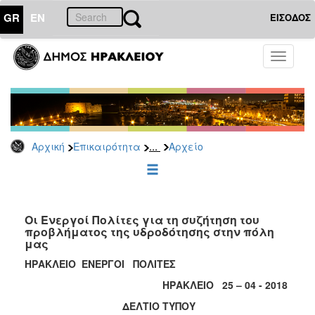
GR
EN
ΕΙΣΟΔΟΣ
ΕΠΙΚΑΙΡΟΤΗΤΑ
Toggle
navigati
Δημοτικές
Παρατάξεις
Αρχείο
...
Αρχική
Επικαιρότητα
Αρχείο
ΔΗΜΟΤΗΣ
ΕΠΙΣΚΕΠΤΗΣ
Οι Ενεργοί Πολίτες για τη συζήτηση του
προβλήματος της υδροδότησης στην πόλη
μας
ΗΡΑΚΛΕΙΟ
ΓΙΑ...
ΗΡΑΚΛΕΙΟ ΕΝΕΡΓΟΙ ΠΟΛΙΤΕΣ
ΗΡΑΚΛΕΙΟ 25 – 04 - 2018
ΔΕΛΤΙΟ ΤΥΠΟΥ