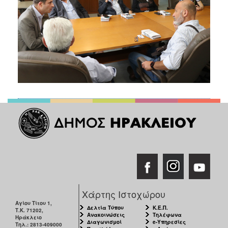
Χάρτης Ιστοχώρου
Αγίου Τίτου 1,
Δελτία Τύπου
Κ.Ε.Π.
Τ.Κ. 71202,
Ανακοινώσεις
Τηλέφωνα
Ηράκλειο
Διαγωνισμοί
e-Υπηρεσίες
Τηλ.: 2813-409000