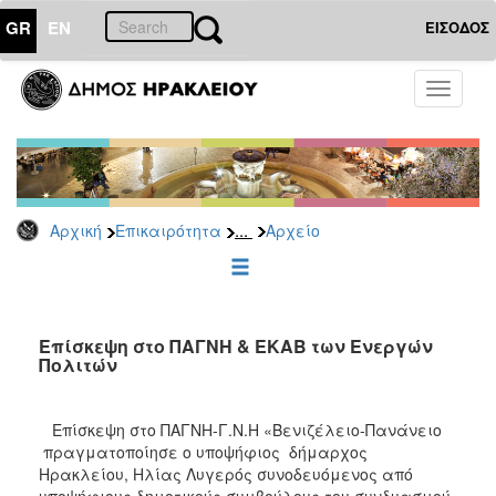
GR
EN
ΕΙΣΟΔΟΣ
ΕΠΙΚΑΙΡΟΤΗΤΑ
Toggle
navigati
Δημοτικές
Παρατάξεις
Αρχείο
...
Αρχική
Επικαιρότητα
Αρχείο
ΔΗΜΟΤΗΣ
ΕΠΙΣΚΕΠΤΗΣ
Επίσκεψη στο ΠΑΓΝΗ & ΕΚΑΒ των Ενεργών
Πολιτών
ΗΡΑΚΛΕΙΟ
ΓΙΑ...
Επίσκεψη στο ΠΑΓΝΗ-Γ.Ν.Η «Βενιζέλειο-Πανάνειο
πραγματοποίησε ο υποψήφιος δήμαρχος
Ηρακλείου, Ηλίας Λυγερός συνοδευόμενος από
υποψήφιους δημοτικούς συμβούλους του συνδυασμού