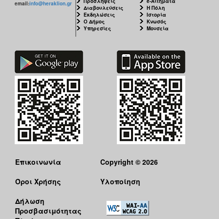
Προσλήψεις
e-Αιτήματα
email:
info@heraklion.gr
Διαβουλεύσεις
Η Πόλη
Εκδηλώσεις
Ιστορία
Ο Δήμος
Κνωσός
Υπηρεσίες
Μουσεία
Επικοινωνία
Copyright © 2026
Όροι Χρήσης
Υλοποίηση
Δήλωση
Προσβασιμότητας