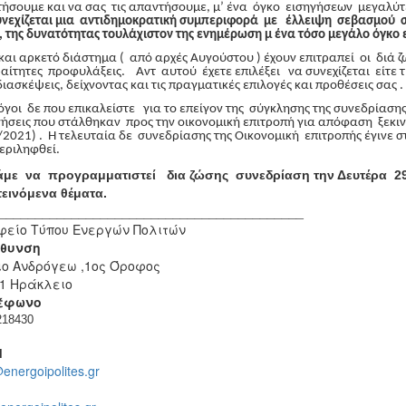
τήσουμε και να σας τις απαντήσουμε, μ’ ένα όγκο εισηγήσεων μεγαλύ
υνεχίζεται μια αντιδημοκρατική συμπεριφορά με έλλειψη σεβασμού στ
, της δυνατότητας τουλάχιστον της ενημέρωση μ ένα τόσο μεγάλο όγκ
και αρκετό διάστημα ( από αρχές Αυγούστου ) έχουν επιτραπεί οι διά 
ίτητες προφυλάξεις. Αντ αυτού έχετε επιλέξει να συνεχίζεται είτε τ
ιασκέψεις, δείχνοντας και τις πραγματικές επιλογές και προθέσεις σας .
γοι δε που επικαλείστε για το επείγον της σύγκλησης της συνεδρίασης
ήσεις που στάλθηκαν προς την οικονομική επιτροπή για απόφαση ξεκινο
2021) . Η τελευταία δε συνεδρίασης της Οικονομική επιτροπής έγινε σ
εριληφθεί.
με να προγραμματιστεί δια ζώσης συνεδρίαση την Δευτέρα 2
εινόμενα θέματα.
__________________________________________
είο Τύπου Ενεργών Πολιτών
ύθυνση
ιο Ανδρόγεω ,1ος Όροφος
1 Ηράκλειο
έφωνο
218430
l
energoipolites.gr