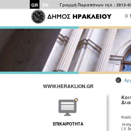
GR
EN
Γραμμή Παραπόνων τηλ : 2813-4
Ο 
Αρχ
WWW.HERAKLION.GR
Kοι
Δια
Κυρί
ΕΠΙΚΑΙΡΟΤΗΤΑ
Η ση
( 5 