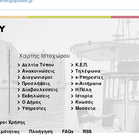
nergoipolites.gr
Χάρτης Ιστοχώρου
Δελτία Τύπου
Κ.Ε.Π.
Ανακοινώσεις
Τηλέφωνα
Διαγωνισμοί
e-Υπηρεσίες
Προσλήψεις
e-Αιτήματα
Διαβουλεύσεις
Η Πόλη
Εκδηλώσεις
Ιστορία
Ο Δήμος
Κνωσός
Υπηρεσίες
Μουσεία
ροι Χρήσης
ιμότητας
Πλοήγηση
FAQs
RSS