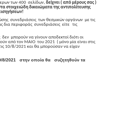
τερων των 400 σελίδων,
δείχνει ( από μέρους σας )
α στοιχειώδη δικαιώματα της αντιπολίτευσης
ο εισηγήσεων!
ζώσης συνεδριάσεις των θεσμικών οργάνων με τις
ις δια περιφοράς συνεδριάσεις είτε τις
 δεν μπορούν να γίνουν αποδεκτοί διότι οι
ύν από τον ΜΑΙΟ του 2021 ( μόνο μία είναι στις
τις 10/8/2021 και θα μπορούσαν να είχαν
9/8/2021 στην οποία θα συζητηθούν τα