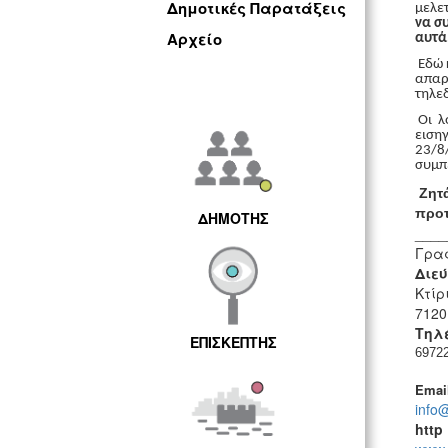
Δημοτικές Παρατάξεις
μελε
να σ
Αρχείο
αυτά
Εδώ 
απαρα
τηλεδ
Οι λό
εισηγ
23/8/
συμπ
Ζητά
προτ
ΔΗΜΟΤΗΣ
____
Γραφ
Διε
Κτίρ
7120
Τηλ
ΕΠΙΣΚΕΠΤΗΣ
6972
Emai
info@
http