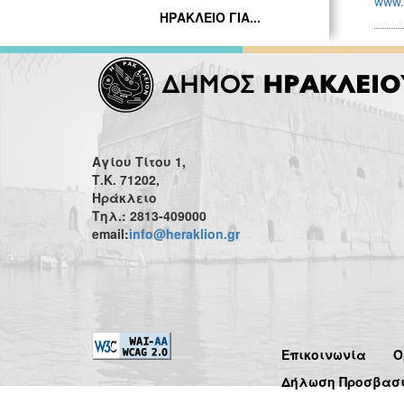
www.e
ΗΡΑΚΛΕΙΟ ΓΙΑ...
Αγίου Τίτου 1,
Τ.Κ. 71202,
Ηράκλειο
Τηλ.: 2813-409000
email:
info@heraklion.gr
Επικοινωνία
Ό
Δήλωση Προσβασ