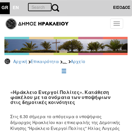
GR
EN
ΕΙΣΟΔΟΣ
ΕΠΙΚΑΙΡΟΤΗΤΑ
Toggle
navigati
Δημοτικές
Παρατάξεις
Αρχείο
...
Αρχική
Επικαιρότητα
Αρχείο
ΔΗΜΟΤΗΣ
ΕΠΙΣΚΕΠΤΗΣ
«Ηράκλειο Ενεργοί Πολίτες». Κατάθεση
φακέλου με τα ονόματα των υποψήφιων
στις δημοτικές κοινότητες
ΗΡΑΚΛΕΙΟ
ΓΙΑ...
Στις 6.30 σήμερα το απόγευμα ο υποψήφιος
δήμαρχος Ηρακλείου και επικεφαλής της Δημοτικής
Κίνησης "Ηράκλειο Ενεργοί Πολίτες" Ηλίας Λυγερός