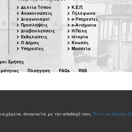
Δελτία Τύπου
Κ.Ε.Π.
Ανακοινώσεις
Τηλέφωνα
Διαγωνισμοί
e-Υπηρεσίες
Προσλήψεις
e-Αιτήματα
Διαβουλεύσεις
Η Πόλη
Εκδηλώσεις
Ιστορία
Ο Δήμος
Κνωσός
Υπηρεσίες
Μουσεία
ροι Χρήσης
ιμότητας
Πλοήγηση
FAQs
RSS
περιεχόμενο, συναινείτε με την αποδοχή τους.
Πολιτική Χρήσης C