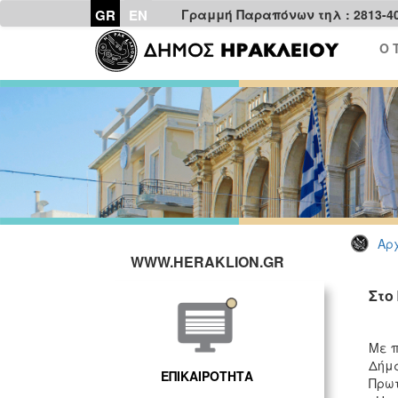
GR
EN
Γραμμή Παραπόνων τηλ : 2813-4
Ο 
Αρχ
WWW.HERAKLION.GR
Στο
Με π
Δήμα
ΕΠΙΚΑΙΡΟΤΗΤΑ
Πρωτ