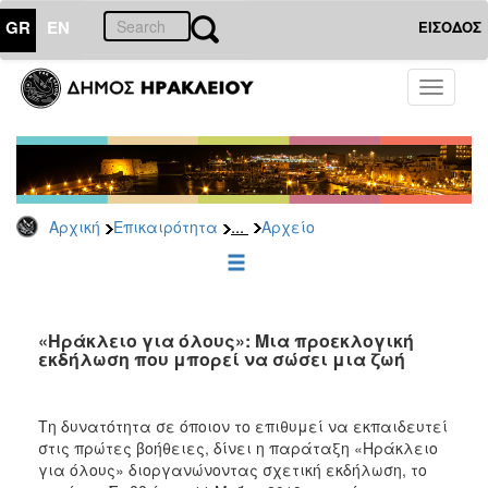
GR
EN
ΕΙΣΟΔΟΣ
ΕΠΙΚΑΙΡΟΤΗΤΑ
Toggle
navigati
Δημοτικές
Παρατάξεις
Αρχείο
...
Αρχική
Επικαιρότητα
Αρχείο
ΔΗΜΟΤΗΣ
ΕΠΙΣΚΕΠΤΗΣ
«Ηράκλειο για όλους»: Μια προεκλογική
εκδήλωση που μπορεί να σώσει μια ζωή
ΗΡΑΚΛΕΙΟ
ΓΙΑ...
Τη δυνατότητα σε όποιον το επιθυμεί να εκπαιδευτεί
στις πρώτες βοήθειες, δίνει η παράταξη «Ηράκλειο
για όλους» διοργανώνοντας σχετική εκδήλωση, το