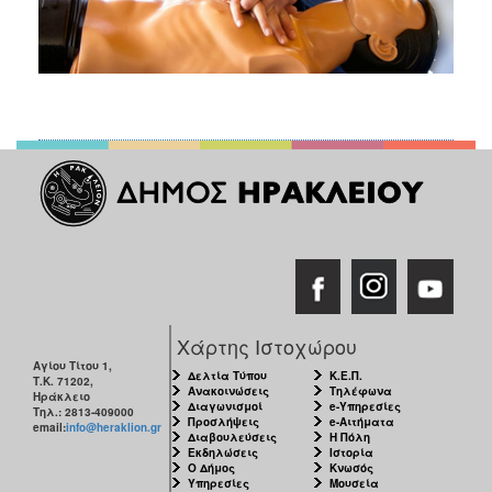
Χάρτης Ιστοχώρου
Αγίου Τίτου 1,
Δελτία Τύπου
Κ.Ε.Π.
Τ.Κ. 71202,
Ανακοινώσεις
Τηλέφωνα
Ηράκλειο
Διαγωνισμοί
e-Υπηρεσίες
Τηλ.: 2813-409000
Προσλήψεις
e-Αιτήματα
email:
info@heraklion.gr
Διαβουλεύσεις
Η Πόλη
Εκδηλώσεις
Ιστορία
Ο Δήμος
Κνωσός
Υπηρεσίες
Μουσεία