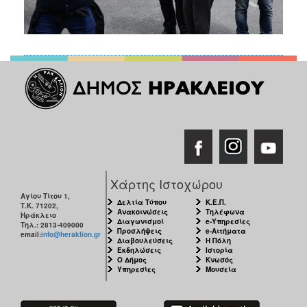
Χάρτης Ιστοχώρου
Αγίου Τίτου 1,
Δελτία Τύπου
Κ.Ε.Π.
Τ.Κ. 71202,
Ανακοινώσεις
Τηλέφωνα
Ηράκλειο
Διαγωνισμοί
e-Υπηρεσίες
Τηλ.: 2813-409000
Προσλήψεις
e-Αιτήματα
email:
info@heraklion.gr
Διαβουλεύσεις
Η Πόλη
Εκδηλώσεις
Ιστορία
Ο Δήμος
Κνωσός
Υπηρεσίες
Μουσεία