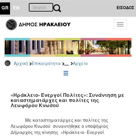
GR
EN
ΕΙΣΟΔΟΣ
ΕΠΙΚΑΙΡΟΤΗΤΑ
Toggle
navigati
Δημοτικές
Παρατάξεις
Αρχείο
...
Αρχική
Επικαιρότητα
Αρχείο
ΔΗΜΟΤΗΣ
ΕΠΙΣΚΕΠΤΗΣ
«Ηράκλειο- Ενεργοί Πολίτες»: Συνάντηση με
καταστηματάρχες και πολίτες της
Λεωφόρου Κνωσού
ΗΡΑΚΛΕΙΟ
ΓΙΑ...
Με καταστηματάρχες και πολίτες της
Λεωφόρου Κνωσού συναντήθηκε ο υποψήφιος
Δήμαρχος της κίνησης «Ηράκλειο- Ενεργοί