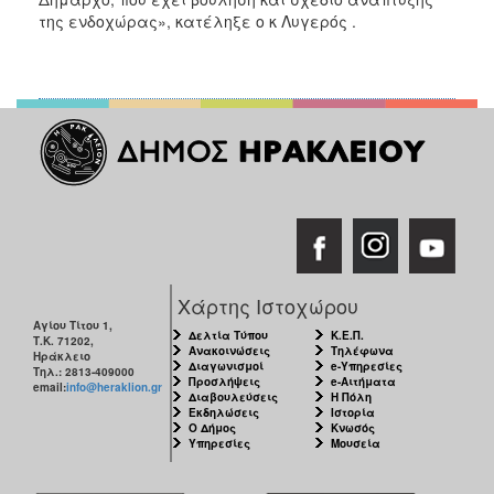
της ενδοχώρας», κατέληξε ο κ Λυγερός .
Χάρτης Ιστοχώρου
Αγίου Τίτου 1,
Δελτία Τύπου
Κ.Ε.Π.
Τ.Κ. 71202,
Ανακοινώσεις
Τηλέφωνα
Ηράκλειο
Διαγωνισμοί
e-Υπηρεσίες
Τηλ.: 2813-409000
Προσλήψεις
e-Αιτήματα
email:
info@heraklion.gr
Διαβουλεύσεις
Η Πόλη
Εκδηλώσεις
Ιστορία
Ο Δήμος
Κνωσός
Υπηρεσίες
Μουσεία