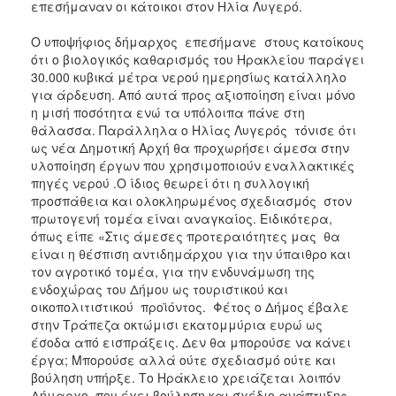
επεσήμαναν οι κάτοικοι στον Ηλία Λυγερό.
Ο υποψήφιος δήμαρχος επεσήμανε στους κατοίκους
ότι ο βιολογικός καθαρισμός του Ηρακλείου παράγει
30.000 κυβικά μέτρα νερού ημερησίως κατάλληλο
για άρδευση. Από αυτά προς αξιοποίηση είναι μόνο
η μισή ποσότητα ενώ τα υπόλοιπα πάνε στη
θάλασσα. Παράλληλα ο Ηλίας Λυγερός τόνισε ότι
ως νέα Δημοτική Αρχή θα προχωρήσει άμεσα στην
υλοποίηση έργων που χρησιμοποιούν εναλλακτικές
πηγές νερού .Ο ίδιος θεωρεί ότι η συλλογική
προσπάθεια και ολοκληρωμένος σχεδιασμός στον
πρωτογενή τομέα είναι αναγκαίος. Ειδικότερα,
όπως είπε «Στις άμεσες προτεραιότητες μας θα
είναι η θέσπιση αντιδημάρχου για την ύπαιθρο και
τον αγροτικό τομέα, για την ενδυνάμωση της
ενδοχώρας του Δήμου ως τουριστικού και
οικοπολιτιστικού προϊόντος. Φέτος ο Δήμος έβαλε
στην Τράπεζα οκτώμισι εκατομμύρια ευρώ ως
έσοδα από εισπράξεις. Δεν θα μπορούσε να κάνει
έργα; Μπορούσε αλλά ούτε σχεδιασμό ούτε και
βούληση υπήρξε. Το Ηράκλειο χρειάζεται λοιπόν
Δήμαρχο, που έχει βούληση και σχέδιο ανάπτυξης