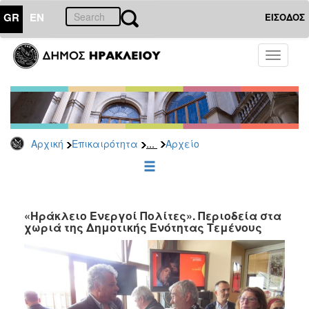
GR
EN
ΕΙΣΟΔΟΣ
ΕΠΙΚΑΙΡΟΤΗΤΑ
Toggle
navigati
Δημοτικές
Παρατάξεις
Αρχείο
...
Αρχική
Επικαιρότητα
Αρχείο
ΔΗΜΟΤΗΣ
ΕΠΙΣΚΕΠΤΗΣ
«Ηράκλειο Ενεργοί Πολίτες». Περιοδεία στα
χωριά της Δημοτικής Ενότητας Τεμένους
ΗΡΑΚΛΕΙΟ
ΓΙΑ...