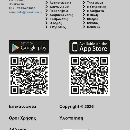
Τ.Κ. 71202,
Ανακοινώσεις
Τηλέφωνα
Ηράκλειο
Διαγωνισμοί
e-Υπηρεσίες
Τηλ.: 2813-409000
Προσλήψεις
e-Αιτήματα
email:
info@heraklion.gr
Διαβουλεύσεις
Η Πόλη
Εκδηλώσεις
Ιστορία
Ο Δήμος
Κνωσός
Υπηρεσίες
Μουσεία
Επικοινωνία
Copyright © 2026
Όροι Χρήσης
Υλοποίηση
Δήλωση