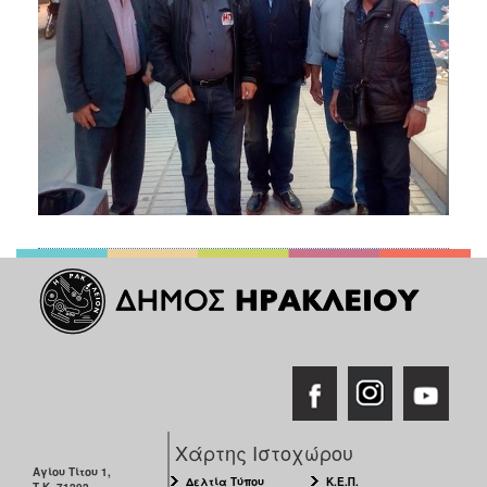
Χάρτης Ιστοχώρου
Αγίου Τίτου 1,
Δελτία Τύπου
Κ.Ε.Π.