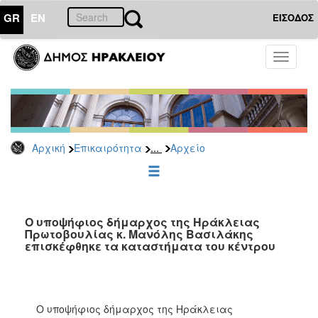
GR
EN
ΕΙΣΟΔΟΣ
ΕΠΙΚΑΙΡΟΤΗΤΑ
Toggle
navigati
Δημοτικές
Παρατάξεις
Αρχείο
...
Αρχική
Επικαιρότητα
Αρχείο
ΔΗΜΟΤΗΣ
ΕΠΙΣΚΕΠΤΗΣ
Ο υποψήφιος δήμαρχος της Ηράκλειας
Πρωτοβουλίας κ. Μανόλης Βασιλάκης
επισκέφθηκε τα καταστήματα του κέντρου
ΗΡΑΚΛΕΙΟ
ΓΙΑ...
Ο υποψήφιος δήμαρχος της Ηράκλειας