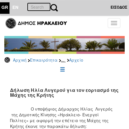
GR
EN
ΕΙΣΟΔΟΣ
ΕΠΙΚΑΙΡΟΤΗΤΑ
Toggle
navigati
Δημοτικές
Παρατάξεις
Αρχείο
...
Αρχική
Επικαιρότητα
Αρχείο
ΔΗΜΟΤΗΣ
ΕΠΙΣΚΕΠΤΗΣ
Δήλωση Ηλία Λυγερού για τον εορτασμό της
Μάχης της Κρήτης
ΗΡΑΚΛΕΙΟ
ΓΙΑ...
Ο υποψήφιος Δήμαρχος Ηλίας Λυγερός
της Δημοτικής Κίνησης «Ηράκλειο- Ενεργοί
Πολίτες» με αφορμή την επέτειο της Μάχης της
Κρήτης έκανε την παρακάτω δήλωση: