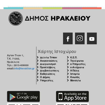
Χάρτης Ιστοχώρου
Αγίου Τίτου 1,
Δελτία Τύπου
Κ.Ε.Π.
Τ.Κ. 71202,
Ανακοινώσεις
Τηλέφωνα
Ηράκλειο
Διαγωνισμοί
e-Υπηρεσίες
Τηλ.: 2813-409000
Προσλήψεις
e-Αιτήματα
email:
info@heraklion.gr
Διαβουλεύσεις
Η Πόλη
Εκδηλώσεις
Ιστορία
Ο Δήμος
Κνωσός
Υπηρεσίες
Μουσεία