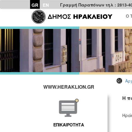
GR
EN
Γραμμή Παραπόνων τηλ : 2813-4
Ο 
Αρχ
WWW.HERAKLION.GR
Η π
Ηράκ
ΕΠΙΚΑΙΡΟΤΗΤΑ