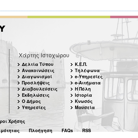
Χάρτης Ιστοχώρου
Δελτία Τύπου
Κ.Ε.Π.
Ανακοινώσεις
Τηλέφωνα
Διαγωνισμοί
e-Υπηρεσίες
Προσλήψεις
e-Αιτήματα
Διαβουλεύσεις
Η Πόλη
Εκδηλώσεις
Ιστορία
Ο Δήμος
Κνωσός
Υπηρεσίες
Μουσεία
ροι Χρήσης
ιμότητας
Πλοήγηση
FAQs
RSS