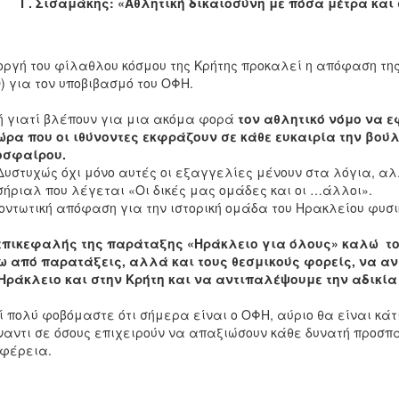
Σισαμάκης: «Αθλητική δικαιοσύνη με πόσα μέτρα και 
οργή του φίλαθλου κόσμου της Κρήτης προκαλεί η απόφαση τη
) για τον υποβιβασμό του ΟΦΗ.
 γιατί βλέπουν για μια ακόμα φορά
τον αθλητικό νόμο να ε
ώρα που οι ιθύνοντες εκφράζουν σε κάθε ευκαιρία την βού
οσφαίρου.
υχώς όχι μόνο αυτές οι εξαγγελίες μένουν στα λόγια, αλ
σήριαλ που λέγεται «Οι δικές μας ομάδες και οι …άλλοι».
οντωτική απόφαση για την ιστορική ομάδα του Ηρακλείου φυσι
επικεφαλής της παράταξης «Ηράκλειο για όλους» καλώ τ
 από παρατάξεις, αλλά και τους θεσμικούς φορείς, να α
Ηράκλειο και στην Κρήτη και να αντιπαλέψουμε την αδικία 
ί πολύ φοβόμαστε ότι σήμερα είναι ο ΟΦΗ, αύριο θα είναι κά
αντι σε όσους επιχειρούν να απαξιώσουν κάθε δυνατή προσπ
φέρεια.