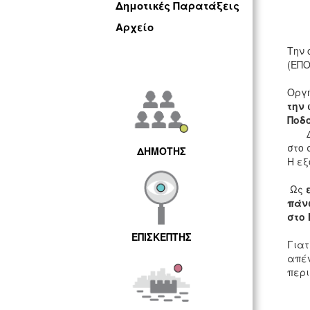
Γ. 
Δημοτικές Παρατάξεις
Αρχείο
Την 
(ΕΠΟ
Οργή
την 
Ποδ
Δυστ
στο 
ΔΗΜΟΤΗΣ
Η εξ
Ως
πάνω
στο 
ΕΠΙΣΚΕΠΤΗΣ
Γιατ
απέν
περι