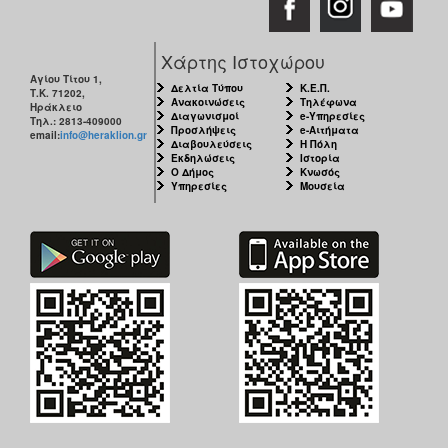
Χάρτης Ιστοχώρου
Αγίου Τίτου 1,
Δελτία Τύπου
Κ.Ε.Π.
Τ.Κ. 71202,
Ανακοινώσεις
Τηλέφωνα
Ηράκλειο
Διαγωνισμοί
e-Υπηρεσίες
Τηλ.: 2813-409000
Προσλήψεις
e-Αιτήματα
email:
info@heraklion.gr
Διαβουλεύσεις
Η Πόλη
Εκδηλώσεις
Ιστορία
Ο Δήμος
Κνωσός
Υπηρεσίες
Μουσεία