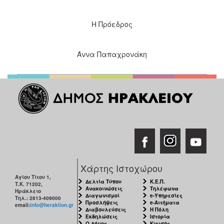
Η Πρόεδρος
Άννα Παπαχρονάκη
Χάρτης Ιστοχώρου
Αγίου Τίτου 1,
Δελτία Τύπου
Κ.Ε.Π.
Τ.Κ. 71202,
Ανακοινώσεις
Τηλέφωνα
Ηράκλειο
Διαγωνισμοί
e-Υπηρεσίες
Τηλ.: 2813-409000
Προσλήψεις
e-Αιτήματα
email:
info@heraklion.gr
Διαβουλεύσεις
Η Πόλη
Εκδηλώσεις
Ιστορία
Ο Δήμος
Κνωσός