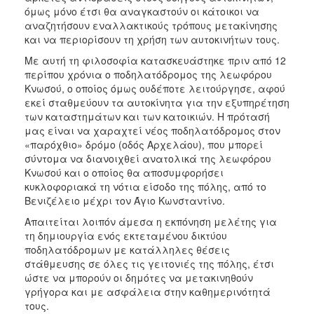
όμως μόνο έτσι θα αναγκαστούν οι κάτοικοι να
αναζητήσουν εναλλακτικούς τρόπους μετακίνησης
και να περιορίσουν τη χρήση των αυτοκινήτων τους.
Με αυτή τη φιλοσοφία κατασκευάστηκε πριν από 12
περίπου χρόνια ο ποδηλατόδρομος της λεωφόρου
Κνωσού, ο οποίος όμως ουδέποτε λειτούργησε, αφού
εκεί σταθμεύουν τα αυτοκίνητα για την εξυπηρέτηση
των καταστημάτων και των κατοικιών. Η πρότασή
μας είναι να χαραχτεί νέος ποδηλατόδρομος στον
«παρόχθιο» δρόμο (οδός Αρχελάου), που μπορεί
σύντομα να διανοιχθεί ανατολικά της λεωφόρου
Κνωσού και ο οποίος θα αποσυμφορήσει
κυκλοφοριακά τη νότια είσοδο της πόλης, από το
Βενιζέλειο μέχρι τον Άγιο Κωνσταντίνο.
Απαιτείται λοιπόν άμεσα η εκπόνηση μελέτης για
τη δημιουργία ενός εκτεταμένου δικτύου
ποδηλατόδρομων με κατάλληλες θέσεις
στάθμευσης σε όλες τις γειτονιές της πόλης, έτσι
ώστε να μπορούν οι δημότες να μετακινηθούν
γρήγορα και με ασφάλεια στην καθημερινότητά
τους.