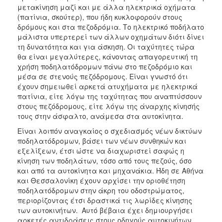
μετακίνηση μαζί και με άλλα ηλεκτρικά οχήματα
(πατίνια, σκούτερ), που ήδη κυκλοφορούν στους
δρόμους και στα πεζοδρόμια. Το ηλεκτρικό ποδήλατο
μάλιστα υπερτερεί των άλλων οχημάτων διότι δίνει
τη δυνατότητα και για άσκηση. Οι ταχύτητες τώρα
θα είναι μεγαλύτερες, κάνοντας απαγορευτική τη
χρήση ποδηλατόδρομων πάνω στο πεζοδρόμιο και
μέσα σε στενούς πεζόδρομους. Είναι γνωστό ότι
έχουν σημειωθεί αρκετά ατυχήματα με ηλεκτρικά
πατίνια, είτε λόγω της ταχύτητας που αναπτύσσουν
στους πεζόδρομους, είτε λόγω της άναρχης κίνησής
τους στην άσφαλτο, ανάμεσα στα αυτοκίνητα.
Είναι λοιπόν αναγκαίος ο σχεδιασμός νέων δικτύων
ποδηλατόδρομων, βάσει των νέων συνθηκών και
εξελίξεων, έτσι ώστε να διαχωριστεί σαφώς η
κίνηση των ποδηλάτων, τόσο από τους πεζούς, όσο
και από τα αυτοκίνητα και μηχανάκια. Ήδη σε Αθήνα
και Θεσσαλονίκη έχουν αρχίσει την οριοθέτηση
ποδηλατόδρομων στην άκρη του οδοστρώματος,
περιορίζοντας έτσι δραστικά τις λωρίδες κίνησης
των αυτοκινήτων. Αυτό βέβαια έχει δημιουργήσει
αρκετές αντιδράσεις στους οδηγούς αυτοκινήτων,