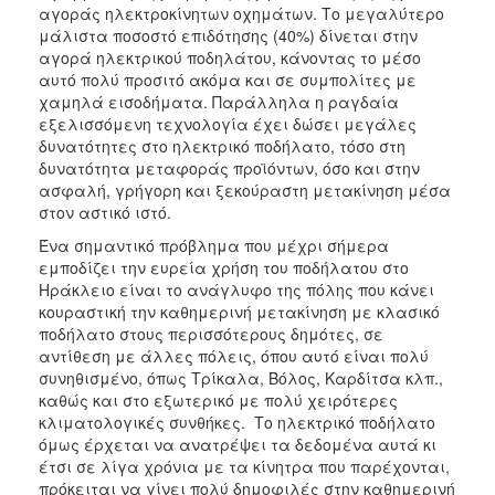
αγοράς ηλεκτροκίνητων οχημάτων. Το μεγαλύτερο
μάλιστα ποσοστό επιδότησης (40%) δίνεται στην
αγορά ηλεκτρικού ποδηλάτου, κάνοντας το μέσο
αυτό πολύ προσιτό ακόμα και σε συμπολίτες με
χαμηλά εισοδήματα. Παράλληλα η ραγδαία
εξελισσόμενη τεχνολογία έχει δώσει μεγάλες
δυνατότητες στο ηλεκτρικό ποδήλατο, τόσο στη
δυνατότητα μεταφοράς προϊόντων, όσο και στην
ασφαλή, γρήγορη και ξεκούραστη μετακίνηση μέσα
στον αστικό ιστό.
Ένα σημαντικό πρόβλημα που μέχρι σήμερα
εμποδίζει την ευρεία χρήση του ποδήλατου στο
Ηράκλειο είναι το ανάγλυφο της πόλης που κάνει
κουραστική την καθημερινή μετακίνηση με κλασικό
ποδήλατο στους περισσότερους δημότες, σε
αντίθεση με άλλες πόλεις, όπου αυτό είναι πολύ
συνηθισμένο, όπως Τρίκαλα, Βόλος, Καρδίτσα κλπ.,
καθώς και στο εξωτερικό με πολύ χειρότερες
κλιματολογικές συνθήκες. Το ηλεκτρικό ποδήλατο
όμως έρχεται να ανατρέψει τα δεδομένα αυτά κι
έτσι σε λίγα χρόνια με τα κίνητρα που παρέχονται,
πρόκειται να γίνει πολύ δημοφιλές στην καθημερινή