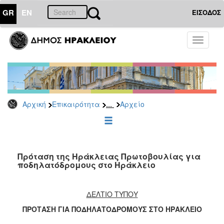
GR
EN
ΕΙΣΟΔΟΣ
ΕΠΙΚΑΙΡΟΤΗΤΑ
Toggle
navigati
Δημοτικές
Παρατάξεις
Αρχείο
...
Αρχική
Επικαιρότητα
Αρχείο
ΔΗΜΟΤΗΣ
ΕΠΙΣΚΕΠΤΗΣ
Πρόταση της Ηράκλειας Πρωτοβουλίας για
ποδηλατόδρομους στο Ηράκλειο
ΗΡΑΚΛΕΙΟ
ΓΙΑ...
ΔΕΛΤΙΟ ΤΥΠΟΥ
ΠΡΟΤΑΣΗ ΓΙΑ ΠΟΔΗΛΑΤΟΔΡΟΜΟΥΣ ΣΤΟ ΗΡΑΚΛΕΙΟ