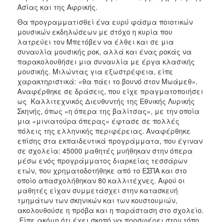
Ασίας και της Αφρικής.
Θα προγραμματισθεί ένα ευρύ φάσμα ποιοτικών
μουσικών εκδηλώσεων με στόχο η κυρία που
λατρεύει τον Μπετόβεν να έλθει και σε μια
συναυλία μουσικής ροκ, αλλά και ένας ροκάς να
παρακολουθήσει μια συναυλία με έργα κλασικής
μουσικής. Μιλώντας για εξωστρέφεια, είπε
χαρακτηριστικά: «θα πάει το βουνό στον Μωάμεθ».
Αναφέρθηκε σε δράσεις, που είχε πραγματοποιήσει
ως Καλλιτεχνικός Διευθυντής της Εθνικής Λυρικής
Σκηνής, όπως «η όπερα της βαλίτσας», με την οποία
μια «μινιατούρα όπερας» έφτασε σε πολλές
πόλεις της ελληνικής περιφέρειας. Αναφέρθηκε
επίσης στα εκπαιδευτικά προγράμματα, που έγιναν
σε σχολεία: 45000 μαθητές μυήθηκαν στην όπερα
μέσω ενός προγράμματος διαρκείας τεσσάρων
ετών, που χρηματοδοτήθηκε από το ΕΣΠΑ και στο
οποίο απασχολήθηκαν 80 καλλιτέχνες. Αφού οι
μαθητές είχαν συμμετάσχει στην κατασκευή
τμημάτων των σκηνικών και των κουστουμιών,
ακολουθούσε η πρόβα και η παράσταση στο σχολείο.
Είπε ακόμη ότι έχει σκοπό να προσφέρει στον τόπο