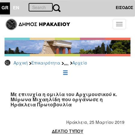
GR
EN
ΕΙΣΟΔΟΣ
ΕΠΙΚΑΙΡΟΤΗΤΑ
Toggle
navigati
Δημοτικές
Παρατάξεις
Αρχείο
...
Αρχική
Επικαιρότητα
Αρχείο
ΔΗΜΟΤΗΣ
ΕΠΙΣΚΕΠΤΗΣ
Με επιτυχία η ομιλία του Αρχιμουσικού κ.
Μύρωνα Μιχαηλίδη που οργάνωσε η
Ηράκλεια Πρωτοβουλία
ΗΡΑΚΛΕΙΟ
ΓΙΑ...
Ηράκλειο, 25 Μαρτίου 2019
ΔΕΛΤΙΟ ΤΥΠΟΥ