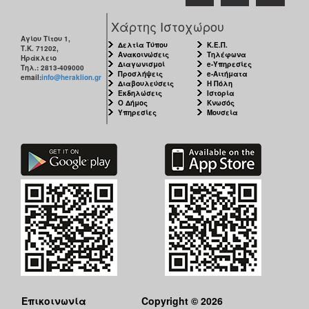
Χάρτης Ιστοχώρου
Αγίου Τίτου 1,
Δελτία Τύπου
Κ.Ε.Π.
Τ.Κ. 71202,
Ανακοινώσεις
Τηλέφωνα
Ηράκλειο
Διαγωνισμοί
e-Υπηρεσίες
Τηλ.: 2813-409000
Προσλήψεις
e-Αιτήματα
email:
info@heraklion.gr
Διαβουλεύσεις
Η Πόλη
Εκδηλώσεις
Ιστορία
Ο Δήμος
Κνωσός
Υπηρεσίες
Μουσεία
Επικοινωνία
Copyright © 2026