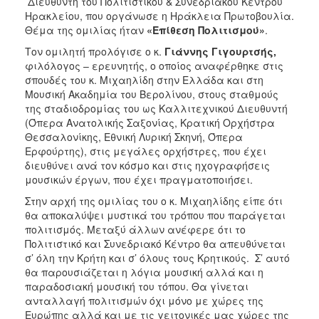
Διευθυντή του Πολιτιστικού & Συνεδριακού Κέντρου
Ηρακλείου, που οργάνωσε η Ηράκλεια Πρωτοβουλία.
Θέμα της ομιλίας ήταν
«Επίθεση Πολιτισμού»
.
Τον ομιλητή προλόγισε ο κ.
Γιάννης Γιγουρτσής,
φιλόλογος – ερευνητής, ο οποίος αναφέρθηκε στις
σπουδές του κ. Μιχαηλίδη στην Ελλάδα και στη
Μουσική Ακαδημία του Βερολίνου, στους σταθμούς
της σταδιοδρομίας του ως Καλλιτεχνικού Διευθυντή
(Όπερα Ανατολικής Σαξονίας, Κρατική Ορχήστρα
Θεσσαλονίκης, Εθνική Λυρική Σκηνή, Όπερα
Ερφούρτης), στις μεγάλες ορχήστρες, που έχει
διευθύνει ανά τον κόσμο και στις ηχογραφήσεις
μουσικών έργων, που έχει πραγματοποιήσει.
Στην αρχή της ομιλίας του ο κ. Μιχαηλίδης είπε ότι
θα αποκαλύψει μυστικά του τρόπου που παράγεται
πολιτισμός. Μεταξύ άλλων ανέφερε ότι το
Πολιτιστικό και Συνεδριακό Κέντρο θα απευθύνεται
σ’ όλη την Κρήτη και σ’ όλους τους Κρητικούς. Σ’ αυτό
θα παρουσιάζεται η λόγια μουσική αλλά και η
παραδοσιακή μουσική του τόπου. Θα γίνεται
ανταλλαγή πολιτισμών όχι μόνο με χώρες της
Ευρώπης αλλά και με τις γειτονικές μας χώρες της