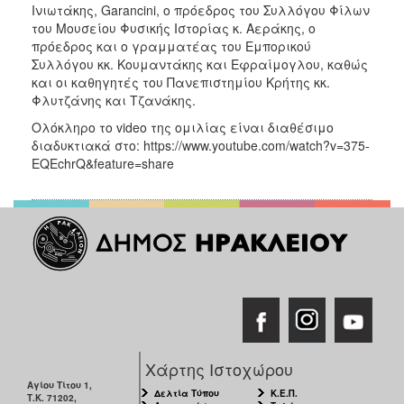
Ινιωτάκης, Garancini, ο πρόεδρος του Συλλόγου Φίλων
του Μουσείου Φυσικής Ιστορίας κ. Αεράκης, ο
πρόεδρος και ο γραμματέας του Εμπορικού
Συλλόγου κκ. Κουμαντάκης και Εφραίμογλου, καθώς
και οι καθηγητές του Πανεπιστημίου Κρήτης κκ.
Φλυτζάνης και Τζανάκης.
Ολόκληρο το video της ομιλίας είναι διαθέσιμο
διαδυκτιακά στο: https://www.youtube.com/watch?v=375-
EQEchrQ&feature=share
Χάρτης Ιστοχώρου
Αγίου Τίτου 1,
Δελτία Τύπου
Κ.Ε.Π.
Τ.Κ. 71202,