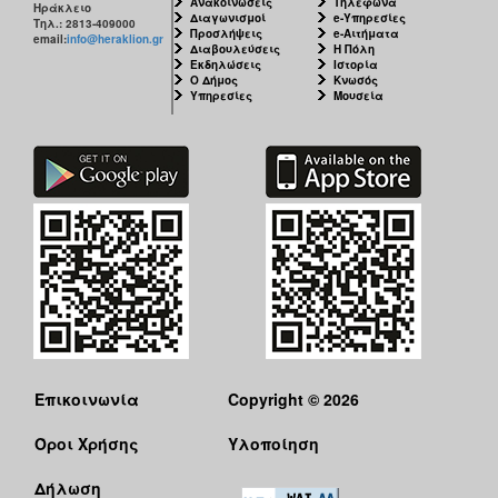
Ανακοινώσεις
Τηλέφωνα
Ηράκλειο
Διαγωνισμοί
e-Υπηρεσίες
Τηλ.: 2813-409000
Προσλήψεις
e-Αιτήματα
email:
info@heraklion.gr
Διαβουλεύσεις
Η Πόλη
Εκδηλώσεις
Ιστορία
Ο Δήμος
Κνωσός
Υπηρεσίες
Μουσεία
Επικοινωνία
Copyright © 2026
Όροι Χρήσης
Υλοποίηση
Δήλωση