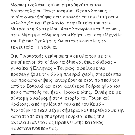
Μαρκομιχελάκη, επίκουρη καθηγήτρια του
Αριστοτελείου Πανεπιστημίου Θεσσαλονίκης, η
οποία αναφέρθηκε στις σπουδές του ομιλητή στην
Φιλολογία και Θεολογία, στην θητεία του στην
Μητρόπολη Καστελίου, Αρκαλοχωρίου και Βιάννου,
στην Μέση εκπαίδευση στην Κρήτη και στην Μεγάλη
του Γένους Σχολή της Κωνσταντινούπολης τα
τελευταία 11 χρόνια.
Ο κ. Γιγουρτσής ξεκίνησε την ομιλία του με την
επισήμανση ότι σ’ όλα τα δίπολα, όπως άνδρας –
γυναίκα ή Έλληνας – Τούρκος, οφείλομε να
προσεγγίζομε την άλλη πλευρά χωρίς στερεότυπα
και προκαταλήψεις, αναφέρθηκε στον παππού του
από τα Βουρλά και στον καλύτερο Τούρκο φίλο του,
που ο παππούς του ήταν Ηρακλειώτης. Συνέχισε με
σύντομη αναδρομή στην ιστορία του Τουρκικού
Κράτους, από την Ίδρυσή του από τον Κεμάλ
Ατατούρκ το 1923 μέχρι σήμερα, και περιέγραψε την
κατάσταση στη σημερινή Τουρκία, όπως την
αντιλαμβάνεται ως Ηρακλειώτης κάτοικος
Κωνσταντινουπόλεως.