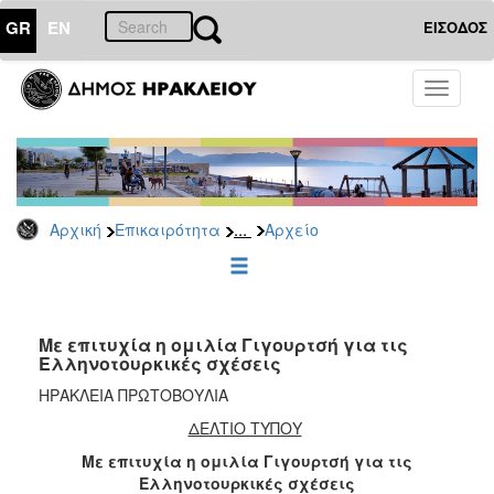
GR
EN
ΕΙΣΟΔΟΣ
ΕΠΙΚΑΙΡΟΤΗΤΑ
Toggle
navigati
Δημοτικές
Παρατάξεις
Αρχείο
...
Αρχική
Επικαιρότητα
Αρχείο
ΔΗΜΟΤΗΣ
ΕΠΙΣΚΕΠΤΗΣ
Με επιτυχία η ομιλία Γιγουρτσή για τις
Ελληνοτουρκικές σχέσεις
ΗΡΑΚΛΕΙΟ
ΗΡΑΚΛΕΙΑ ΠΡΩΤΟΒΟΥΛΙΑ
ΓΙΑ...
ΔΕΛΤΙΟ ΤΥΠΟΥ
Με επιτυχία η ομιλία Γιγουρτσή για τις
Ελληνοτουρκικές σχέσεις