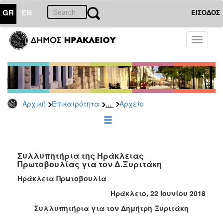
GR
EN
ΕΙΣΟΔΟΣ
ΕΠΙΚΑΙΡΟΤΗΤΑ
Toggle
navigati
Δημοτικές
Παρατάξεις
Αρχείο
...
Αρχική
Επικαιρότητα
Αρχείο
ΔΗΜΟΤΗΣ
ΕΠΙΣΚΕΠΤΗΣ
Συλλυπητήρια της Ηράκλειας
Πρωτοβουλίας για τον Δ.Ξυριτάκη
ΗΡΑΚΛΕΙΟ
Ηράκλεια Πρωτοβουλία
ΓΙΑ...
Ηράκλειο, 22 Ιουνίου 2018
Συλλυπητήρια για τον Δημήτρη Ξυριτάκη