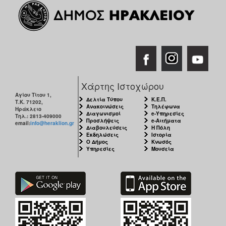
Χάρτης Ιστοχώρου
Αγίου Τίτου 1,
Δελτία Τύπου
Κ.Ε.Π.
Τ.Κ. 71202,
Ανακοινώσεις
Τηλέφωνα
Ηράκλειο
Διαγωνισμοί
e-Υπηρεσίες
Τηλ.: 2813-409000
Προσλήψεις
e-Αιτήματα
email:
info@heraklion.gr
Διαβουλεύσεις
Η Πόλη
Εκδηλώσεις
Ιστορία
Ο Δήμος
Κνωσός
Υπηρεσίες
Μουσεία