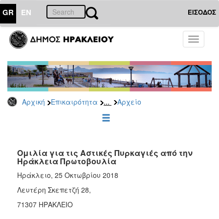
GR
EN
ΕΙΣΟΔΟΣ
ΕΠΙΚΑΙΡΟΤΗΤΑ
Toggle
navigati
Δημοτικές
Παρατάξεις
Αρχείο
...
Αρχική
Επικαιρότητα
Αρχείο
ΔΗΜΟΤΗΣ
ΕΠΙΣΚΕΠΤΗΣ
Ομιλία για τις Αστικές Πυρκαγιές από την
Ηράκλεια Πρωτοβουλία
ΗΡΑΚΛΕΙΟ
Ηράκλειο, 25 Οκτωβρίου 2018
ΓΙΑ...
Λευτέρη Σκεπετζή 28,
71307 ΗΡΑΚΛΕΙΟ