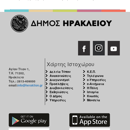
Χάρτης Ιστοχώρου
Αγίου Τίτου 1,
Δελτία Τύπου
Κ.Ε.Π.
Τ.Κ. 71202,
Ανακοινώσεις
Τηλέφωνα
Ηράκλειο
Διαγωνισμοί
e-Υπηρεσίες
Τηλ.: 2813-409000
Προσλήψεις
e-Αιτήματα
email:
info@heraklion.gr
Διαβουλεύσεις
Η Πόλη
Εκδηλώσεις
Ιστορία
Ο Δήμος
Κνωσός
Υπηρεσίες
Μουσεία